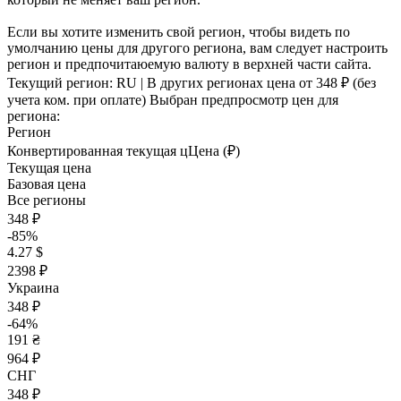
Если вы хотите изменить свой регион, чтобы видеть по
умолчанию цены для другого региона, вам следует настроить
регион и предпочитаюемую валюту в верхней части сайта.
Текущий регион:
RU
| В других регионах цена
от 348 ₽
(без
учета ком. при оплате)
Выбран предпросмотр цен для
региона:
Регион
Конвертированная текущая ц
Ц
ена (₽)
Текущая цена
Базовая цена
Все регионы
348 ₽
-85%
4.27 $
2398 ₽
Украина
348 ₽
-64%
191 ₴
964 ₽
СНГ
348 ₽