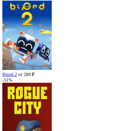
Biped 2
от 289 ₽
-51%