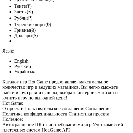
Тенге(₸)
Злоты(zł)
Рубли(₽)
Турецкие лиры(₺)
Гривны(₴)
Доллары($)
Язык:
English
Русский
Українська
Каталог игр Hot.Game предоставляет максимальное
количество игр и ведущих магазинов. Вы легко сможете
найти игру, сравнить цены, выбрать интернет-магазин и
купить игру по выгодной цене!
Hot.Game:
О проекте
Пользовательское соглашение
Соглашение
Политика конфиденциальности
Статистика
проекта
Полезное:
Автосравнение ПК с сис.требованиями игр
Учет комиссий
платежных систем
Hot.Game API