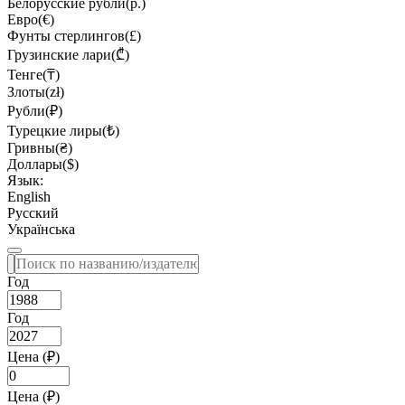
Белорусские рубли(р.)
Евро(€)
Фунты стерлингов(£)
Грузинские лари(₾)
Тенге(₸)
Злоты(zł)
Рубли(₽)
Турецкие лиры(₺)
Гривны(₴)
Доллары($)
Язык:
English
Русский
Українська
Год
Год
Цена (₽)
Цена (₽)