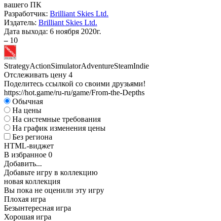
вашего ПК
Разработчик:
Brilliant Skies Ltd.
Издатель:
Brilliant Skies Ltd.
Дата выхода:
6 ноября 2020г.
–
10
Strategy
Action
Simulator
Adventure
Steam
Indie
Отслеживать цену
4
Поделитесь ссылкой со своими друзьями!
https://hot.game/ru-ru/game/From-the-Depths
Обычная
На цены
На системные требования
На график изменения цены
Без региона
HTML-виджет
В избранное
0
Добавить...
Добавьте игру в коллекцию
новая коллекция
Вы пока не оценили эту игру
Плохая игра
Безынтересная игра
Хорошая игра