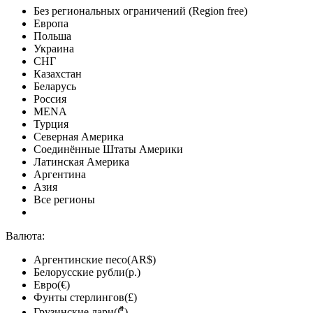
Без региональных ограничений (Region free)
Европа
Польша
Украина
СНГ
Казахстан
Беларусь
Россия
MENA
Турция
Северная Америка
Соединённые Штаты Америки
Латинская Америка
Аргентина
Азия
Все регионы
Валюта:
Аргентинские песо(AR$)
Белорусские рубли(р.)
Евро(€)
Фунты стерлингов(£)
Грузинские лари(₾)