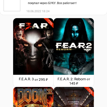
покупал через БУКУ. Все работает!
18.06.2022 18:24
-72%
-3%
F.E.A.R. 3
F.E.A.R. 2: Reborn
от
от 295 ₽
145 ₽
-75%