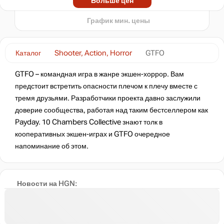
Больше цен
t
нет в наличии
График мин. цены
нет в наличии
Каталог
Shooter, Action, Horror
GTFO
GTFO – командная игра в жанре экшен-хоррор. Вам
нет в наличии
предстоит встретить опасности плечом к плечу вместе с
тремя друзьями. Разработчики проекта давно заслужили
доверие сообщества, работая над таким бестселлером как
нет в наличии
Payday. 10 Chambers Collective знают толк в
кооперативных экшен-играх и GTFO очередное
напоминание об этом.
нет в наличии
нет в наличии
Новости на HGN:
нет в наличии