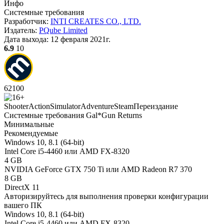
Инфо
Системные требования
Разработчик:
INTI CREATES CO., LTD.
Издатель:
PQube Limited
Дата выхода:
12 февраля 2021г.
6.9
10
62
100
Shooter
Action
Simulator
Adventure
Steam
Переиздание
Системные требования Gal*Gun Returns
Минимальные
Рекомендуемые
Windows 10, 8.1 (64-bit)
Intel Core i5-4460 или AMD FX-8320
4 GB
NVIDIA GeForce GTX 750 Ti или AMD Radeon R7 370
8 GB
DirectX 11
Авторизируйтесь
для выполнения проверки конфигурации
вашего ПК
Windows 10, 8.1 (64-bit)
Intel Core i5-4460 или AMD FX-8320