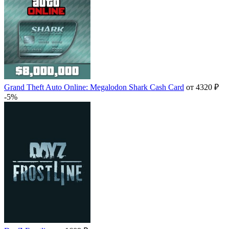
Grand Theft Auto Online: Megalodon Shark Cash Card
от 4320 ₽
-5%