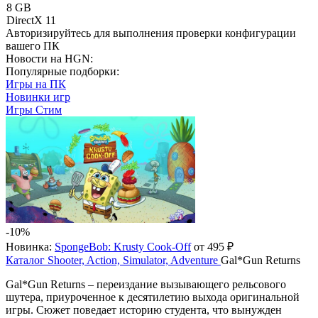
8 GB
DirectX 11
Авторизируйтесь
для выполнения проверки конфигурации
вашего ПК
Новости на HGN:
Популярные подборки:
Игры на ПК
Новинки игр
Игры Стим
-10%
Новинка:
SpongeBob: Krusty Cook-Off
от 495 ₽
Каталог
Shooter, Action, Simulator, Adventure
Gal*Gun Returns
Gal*Gun Returns – переиздание вызывающего рельсового
шутера, приуроченное к десятилетию выхода оригинальной
игры. Сюжет поведает историю студента, что вынужден