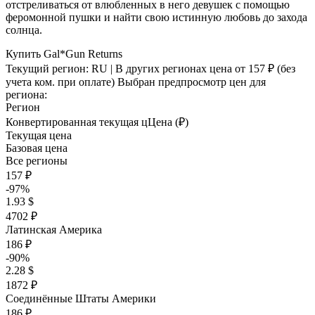
отстреливаться от влюбленных в него девушек с помощью
феромонной пушки и найти свою истинную любовь до захода
солнца.
Купить Gal*Gun Returns
Текущий регион:
RU
| В других регионах цена
от 157 ₽
(без
учета ком. при оплате)
Выбран предпросмотр цен для
региона:
Регион
Конвертированная текущая ц
Ц
ена (₽)
Текущая цена
Базовая цена
Все регионы
157 ₽
-97%
1.93 $
4702 ₽
Латинская Америка
186 ₽
-90%
2.28 $
1872 ₽
Соединённые Штаты Америки
186 ₽