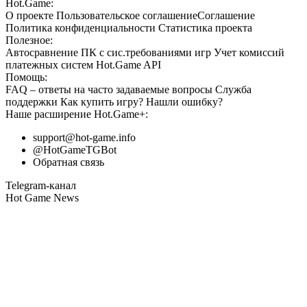
Hot.Game:
О проекте
Пользовательское соглашение
Соглашение
Политика конфиденциальности
Статистика
проекта
Полезное:
Автосравнение ПК с сис.требованиями игр
Учет комиссий
платежных систем
Hot.Game API
Помощь:
FAQ
– ответы на часто задаваемые вопросы
Служба
поддержки
Как купить игру?
Нашли ошибку?
Наше расширение
Hot.Game+
:
support@hot-game.info
@HotGameTGBot
Обратная связь
Telegram-канал
Hot Game News