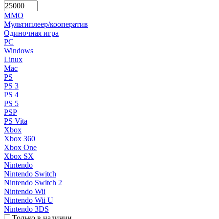
MMO
Мультиплеер/кооператив
Одиночная игра
PC
Windows
Linux
Mac
PS
PS 3
PS 4
PS 5
PSP
PS Vita
Xbox
Xbox 360
Xbox One
Xbox SX
Nintendo
Nintendo Switch
Nintendo Switch 2
Nintendo Wii
Nintendo Wii U
Nintendo 3DS
Только в наличии