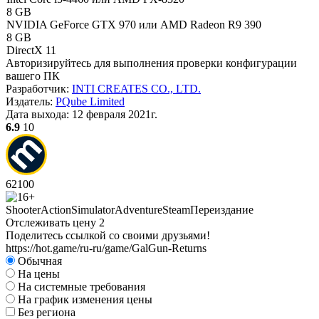
8 GB
NVIDIA GeForce GTX 970 или AMD Radeon R9 390
8 GB
DirectX 11
Авторизируйтесь
для выполнения проверки конфигурации
вашего ПК
Разработчик:
INTI CREATES CO., LTD.
Издатель:
PQube Limited
Дата выхода:
12 февраля 2021г.
6.9
10
62
100
Shooter
Action
Simulator
Adventure
Steam
Переиздание
Отслеживать цену
2
Поделитесь ссылкой со своими друзьями!
https://hot.game/ru-ru/game/GalGun-Returns
Обычная
На цены
На системные требования
На график изменения цены
Без региона