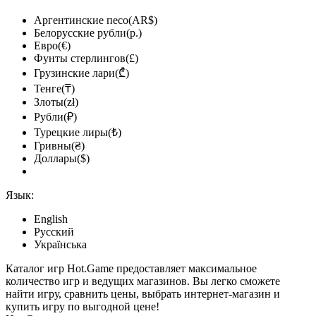
Аргентинские песо(AR$)
Белорусские рубли(р.)
Евро(€)
Фунты стерлингов(£)
Грузинские лари(₾)
Тенге(₸)
Злоты(zł)
Рубли(₽)
Турецкие лиры(₺)
Гривны(₴)
Доллары($)
Язык:
English
Русский
Українська
Каталог игр Hot.Game предоставляет максимальное
количество игр и ведущих магазинов. Вы легко сможете
найти игру, сравнить цены, выбрать интернет-магазин и
купить игру по выгодной цене!