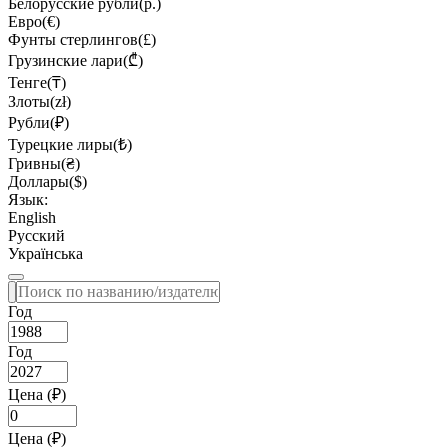
Белорусские рубли(р.)
Евро(€)
Фунты стерлингов(£)
Грузинские лари(₾)
Тенге(₸)
Злоты(zł)
Рубли(₽)
Турецкие лиры(₺)
Гривны(₴)
Доллары($)
Язык:
English
Русский
Українська
Год
Год
Цена (₽)
Цена (₽)