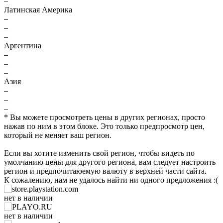
–
Латинская Америка
–
–
–
Аргентина
–
–
–
Азия
–
–
–
* Вы можете просмотреть цены в других регионах, просто
нажав по ним в этом блоке. Это только предпросмотр цен,
₽
который не меняет ваш регион.
max
7699
Если вы хотите изменить свой регион, чтобы видеть по
7,500
умолчанию цены для другого региона, вам следует настроить
регион и предпочитаюемую валюту в верхней части сайта.
7,000
К сожалению, нам не удалось найти ни одного предложения :(
6,500
нет в наличии
min
6159
нет в наличии
2026
04.2026
07.2026