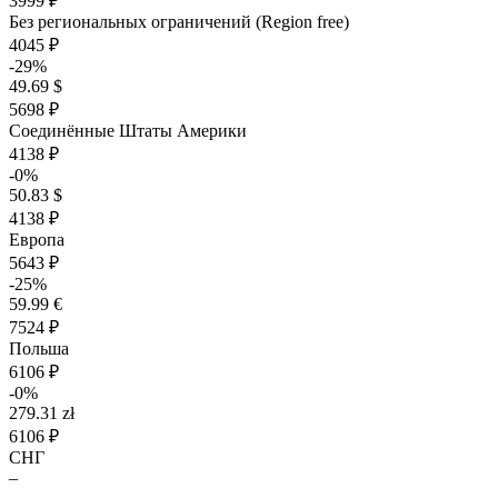
3999 ₽
Без региональных ограничений (Region free)
4045 ₽
-29%
49.69 $
5698 ₽
Соединённые Штаты Америки
4138 ₽
-0%
50.83 $
4138 ₽
Европа
5643 ₽
-25%
59.99 €
7524 ₽
Польша
6106 ₽
-0%
279.31 zł
6106 ₽
СНГ
–
–