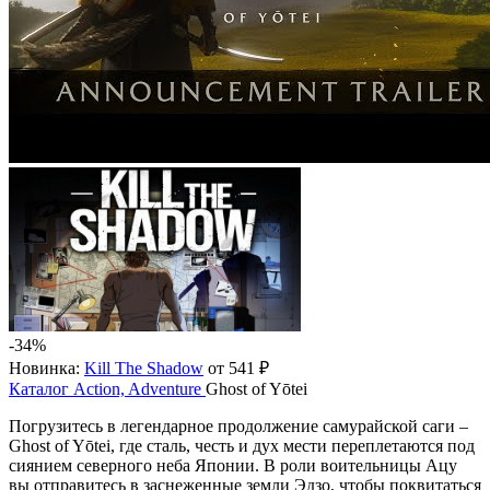
-34%
Новинка:
Kill The Shadow
от 541 ₽
Каталог
Action, Adventure
Ghost of Yōtei
Погрузитесь в легендарное продолжение самурайской саги –
Ghost of Yōtei, где сталь, честь и дух мести переплетаются под
сиянием северного неба Японии. В роли воительницы Ацу
вы отправитесь в заснеженные земли Эдзо, чтобы поквитаться