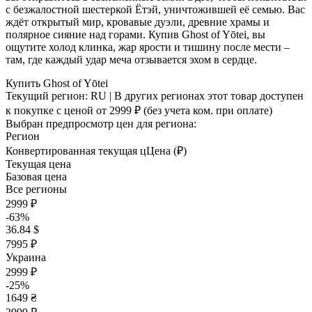
с безжалостной шестеркой Ётэй, уничтожившей её семью. Вас
ждёт открытый мир, кровавые дуэли, древние храмы и
полярное сияние над горами. Купив Ghost of Yōtei, вы
ощутите холод клинка, жар ярости и тишину после мести –
там, где каждый удар меча отзывается эхом в сердце.
Купить Ghost of Yōtei
Текущий регион:
RU
| В других регионах этот товар доступен
к покупке с ценой
от 2999 ₽
(без учета ком. при оплате)
Выбран предпросмотр цен для региона:
Регион
Конвертированная текущая ц
Ц
ена (₽)
Текущая цена
Базовая цена
Все регионы
2999 ₽
-63%
36.84 $
7995 ₽
Украина
2999 ₽
-25%
1649 ₴