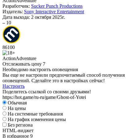
Action
Adventure
Разработчик:
Sucker Punch Productions
Издатель:
Sony Interactive Entertainment
Дата выхода:
2 октября 2025г.
–
10
86
100
Action
Adventure
Отслеживать цену
7
Необходимо настроить оповещения
Вы еще не настроили предпочитаемый способ получения
оповещений. Сделайте это в настройках сейчас!
Настроить
Поделитесь ссылкой со своими друзьями!
https://hot.game/ru-ru/game/Ghost-of-Yotei
Обычная
На цены
На системные требования
На график изменения цены
Без региона
HTML-виджет
В избранное
9