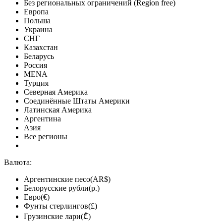
Без региональных ограничений (Region free)
Европа
Польша
Украина
СНГ
Казахстан
Беларусь
Россия
MENA
Турция
Северная Америка
Соединённые Штаты Америки
Латинская Америка
Аргентина
Азия
Все регионы
Валюта:
Аргентинские песо(AR$)
Белорусские рубли(р.)
Евро(€)
Фунты стерлингов(£)
Грузинские лари(₾)