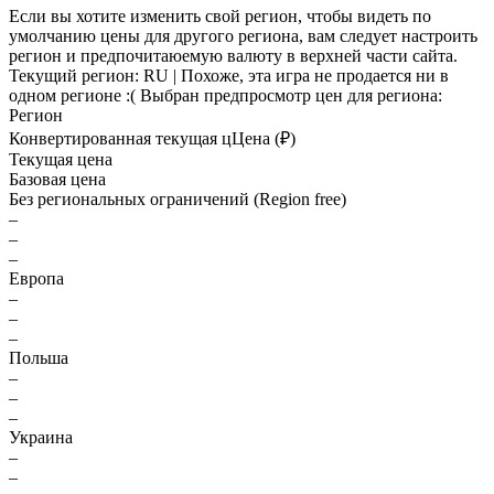
Если вы хотите изменить свой регион, чтобы видеть по
умолчанию цены для другого региона, вам следует настроить
регион и предпочитаюемую валюту в верхней части сайта.
Текущий регион:
RU
| Похоже, эта игра не продается ни в
одном регионе :(
Выбран предпросмотр цен для региона:
Регион
Конвертированная текущая ц
Ц
ена (₽)
Текущая цена
Базовая цена
Без региональных ограничений (Region free)
–
–
–
Европа
–
–
–
Польша
–
–
–
Украина
–
–