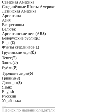
Северная Америка
Соединённые Штаты Америки
Латинская Америка
Аргентина
Азия
Все регионы
Валюта:
Аргентинские песо(AR$)
Белорусские рубли(р.)
Евро(€)
Фунты стерлингов(£)
Грузинские лари(₾)
Тенге(₸)
Злоты(zł)
Рубли(₽)
Турецкие лиры(₺)
Гривны(₴)
Доллары($)
Язык:
English
Русский
Українська