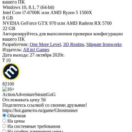
вашего ПК
Windows 10, 8.1, 7 (64-bit)
Intel Core i7-6700K или AMD Ryzen 5 1500X
8 GB
NVIDIA GeForce GTX 970 или AMD Radeon RX 5700
22 GB
Авторизируйтесь
для выполнения проверки конфигурации
вашего ПК
Разработчик:
One More Level
,
3D Realms
,
Slipgate Ironworks
Издатель:
All in! Games
Дата выхода:
27 октября 2020г.
7
10
82
100
Action
Adventure
Steam
GoG
Отслеживать цену
56
Поделитесь ссылкой со своими друзьями!
https://hot.game/ru-ru/game/Ghostrunner
Обычная
На цены
На системные требования
На график изменения цены