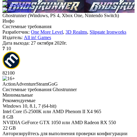
Ghostrunner
(
Windows, PS 4, Xbox One, Nintendo Switch
)
Инфо
Системные требования
Разработчик:
One More Level
,
3D Realms
,
Slipgate Ironworks
Издатель:
All in! Games
Дата выхода:
27 октября 2020г.
7
10
82
100
Action
Adventure
Steam
GoG
Системные требования Ghostrunner
Минимальные
Рекомендуемые
Windows 10, 8.1, 7 (64-bit)
Intel Core i5-2500K или AMD Phenom II X4 965
8 GB
NVIDIA GeForce GTX 1050 или AMD Radeon RX 550
22 GB
Авторизируйтесь
для выполнения проверки конфигурации