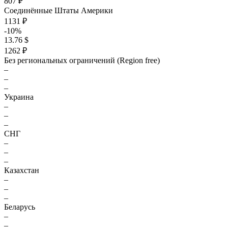
807 ₽
Соединённые Штаты Америки
1131 ₽
-10%
13.76 $
1262 ₽
Без региональных ограничений (Region free)
–
–
–
Украина
–
–
–
СНГ
–
–
–
Казахстан
–
–
–
Беларусь
–
–