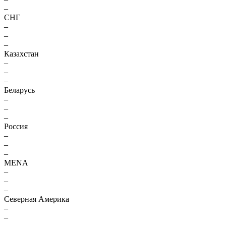
–
СНГ
–
–
–
Казахстан
–
–
–
Беларусь
–
–
–
Россия
–
–
–
MENA
–
–
–
Северная Америка
–
–