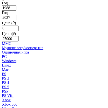
Год
Год
Цена (₽)
Цена (₽)
MMO
Мультиплеер/кооператив
Одиночная игра
PC
Windows
Linux
Mac
PS
PS 3
PS 4
PS 5
PSP
PS Vita
Xbox
Xbox 360