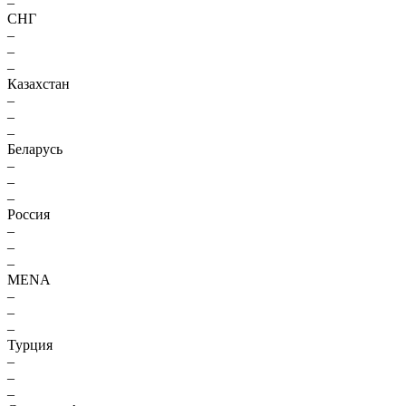
–
СНГ
–
–
–
Казахстан
–
–
–
Беларусь
–
–
–
Россия
–
–
–
MENA
–
–
–
Турция
–
–
–