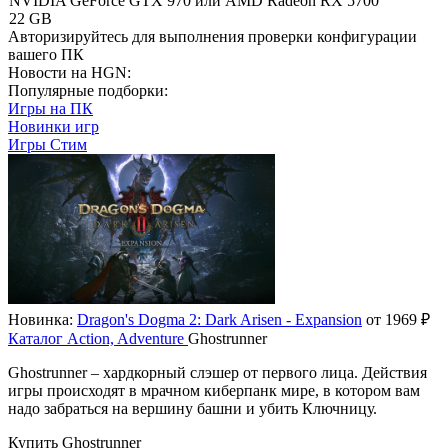
NVIDIA GeForce GTX 970 или AMD Radeon RX 5700
22 GB
Авторизируйтесь
для выполнения проверки конфигурации
вашего ПК
Новости на HGN:
Популярные подборки:
Игры на ПК
Новинки игр
Игры Стим
Новинка:
Dragon's Dogma 2: Dark Arisen - Expansion
от 1969 ₽
Каталог
Action, Adventure
Ghostrunner
Ghostrunner – хардкорный слэшер от первого лица. Действия
игры происходят в мрачном киберпанк мире, в котором вам
надо забраться на вершину башни и убить Ключницу.
Купить Ghostrunner