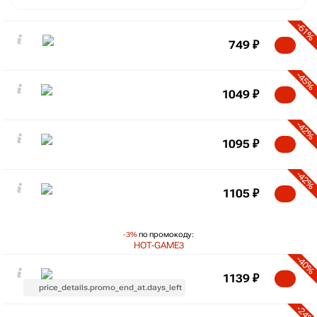
-61%
749
₽
-45%
1049
₽
-42%
1095
₽
-42%
1105
₽
-3%
по промокоду:
HOT-GAME3
-40%
1139
₽
price_details.promo_end_at.days_left
-24%