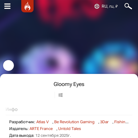
RU, ru, ₽
Gloomy Eyes
Инфо
Разработчик:
Atlas V
,
Be Revolution Gaming
,
3Dar
,
Fishing Cactus
Издатель:
ARTE France
,
Untold Tales
Дата выхода:
12 сентября 2025г.