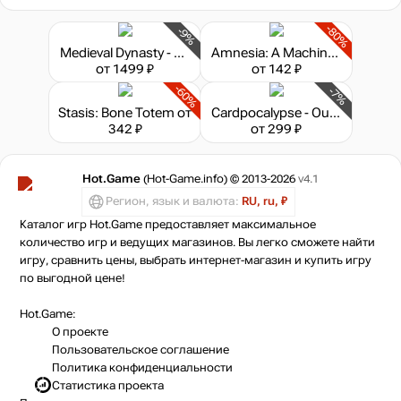
-80%
-9%
Medieval Dynasty - Supporter Edition
Amnesia: A Machine for Pigs
от 1499 ₽
от 142 ₽
-60%
-7%
Stasis: Bone Totem
от
Cardpocalypse - Out Of Time
342 ₽
от 299 ₽
Hot.Game
(Hot-Game.info) © 2013-2026
v4.1
Регион, язык и валюта:
RU, ru, ₽
Каталог игр Hot.Game предоставляет максимальное
количество игр и ведущих магазинов. Вы легко сможете найти
игру, сравнить цены, выбрать интернет-магазин и купить игру
по выгодной цене!
Hot.Game:
О проекте
Пользовательское соглашение
Политика конфиденциальности
Статистика
проекта