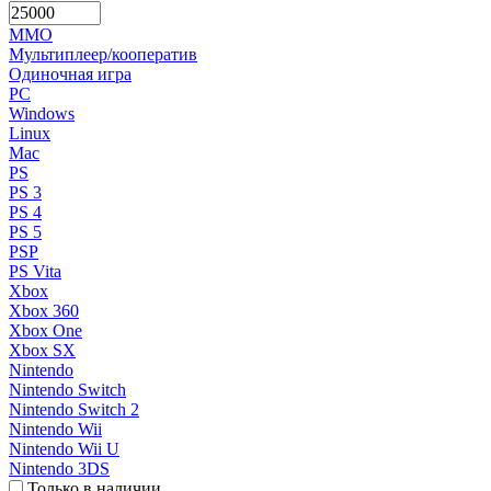
MMO
Мультиплеер/кооператив
Одиночная игра
PC
Windows
Linux
Mac
PS
PS 3
PS 4
PS 5
PSP
PS Vita
Xbox
Xbox 360
Xbox One
Xbox SX
Nintendo
Nintendo Switch
Nintendo Switch 2
Nintendo Wii
Nintendo Wii U
Nintendo 3DS
Только в наличии