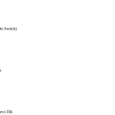
do Switch
)
a
шего ПК