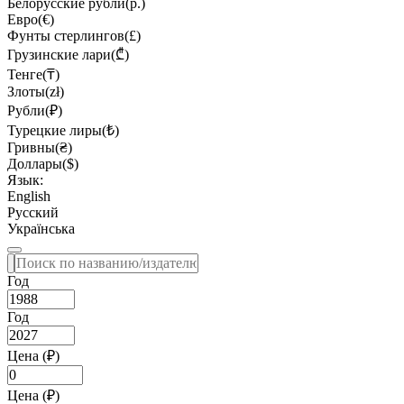
Белорусские рубли(р.)
Евро(€)
Фунты стерлингов(£)
Грузинские лари(₾)
Тенге(₸)
Злоты(zł)
Рубли(₽)
Турецкие лиры(₺)
Гривны(₴)
Доллары($)
Язык:
English
Русский
Українська
Год
Год
Цена (₽)
Цена (₽)