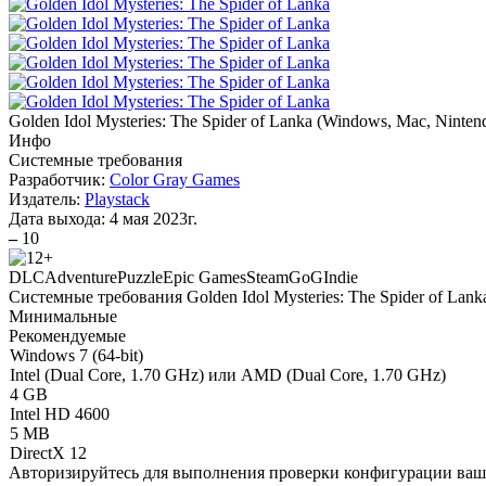
Golden Idol Mysteries: The Spider of Lanka
(
Windows, Mac, Ninten
Инфо
Системные требования
Разработчик:
Color Gray Games
Издатель:
Playstack
Дата выхода:
4 мая 2023г.
–
10
DLC
Adventure
Puzzle
Epic Games
Steam
GoG
Indie
Системные требования Golden Idol Mysteries: The Spider of Lank
Минимальные
Рекомендуемые
Windows 7 (64-bit)
Intel (Dual Core, 1.70 GHz) или AMD (Dual Core, 1.70 GHz)
4 GB
Intel HD 4600
5 MB
DirectX 12
Авторизируйтесь
для выполнения проверки конфигурации ва