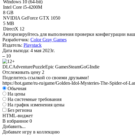
Windows 10 (64-bit)
Intel Core i5-4200M
8 GB
NVIDIA GeForce GTX 1050
5 MB
DirectX 12
Авторизируйтесь
для выполнения проверки конфигурации ва
Разработчик:
Color Gray Games
Издатель:
Playstack
Дата выхода:
4 мая 2023г.
–
10
DLC
Adventure
Puzzle
Epic Games
Steam
GoG
Indie
Отслеживать цену
2
Поделитесь ссылкой со своими друзьями!
https://hot.game/ru-ru/game/Golden-Idol-Mysteries-The-Spider-of-La
Обычная
На цены
На системные требования
На график изменения цены
Без региона
HTML-виджет
В избранное
0
Добавить...
Добавьте игру в коллекцию