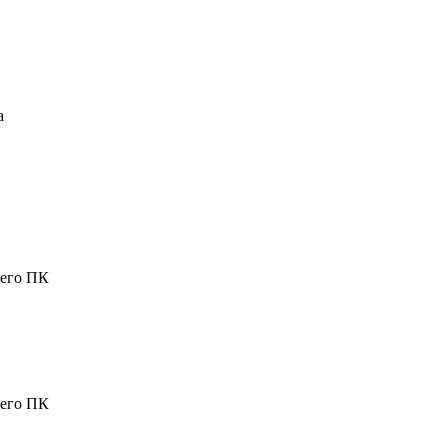
a
шего ПК
шего ПК