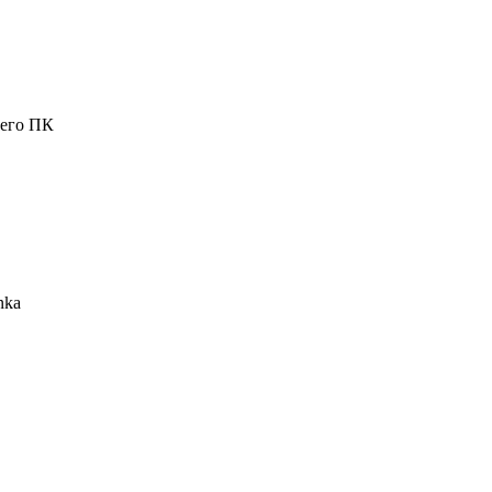
шего ПК
nka