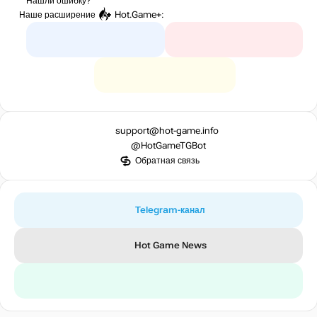
Нашли ошибку?
Наше расширение
Hot.Game+
:
support@hot-game.info
@HotGameTGBot
Обратная связь
Telegram-канал
Hot Game News