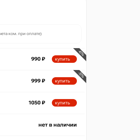
чета ком. при оплате)
-6%
990
₽
купить
-5%
999
₽
купить
1050
₽
купить
нет в наличии