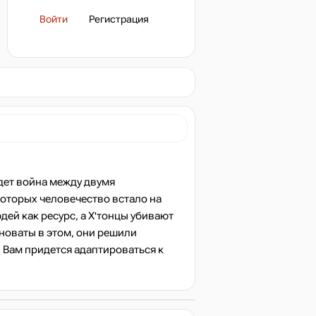
Войти
Регистрация
дет война между двумя
оторых человечество встало на
ей как ресурс, а Х'тонцы убивают
новаты в этом, они решили
. Вам придется адаптироваться к