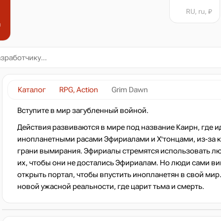
RU, ru, ₽
н
Каталог
RPG, Action
Grim Dawn
Вступите в мир загубленный войной.
Действия развиваются в мире под название Каирн, где и
инопланетными расами Эфириалами и Х'тонцами, из-за к
грани вымирания. Эфириалы стремятся использовать люд
их, чтобы они не достались Эфириалам. Но люди сами ви
открыть портал, чтобы впустить инопланетян в свой мир
новой ужасной реальности, где царит тьма и смерть.