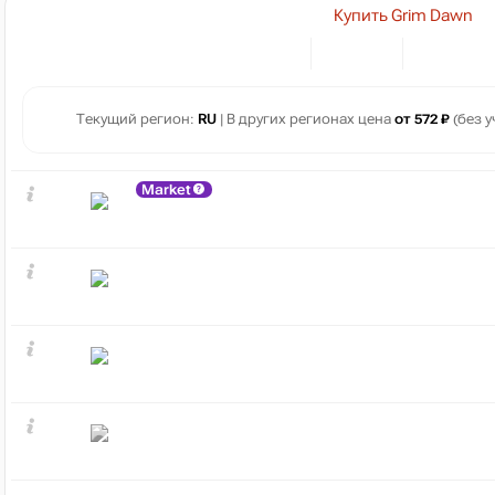
Купить Grim Dawn
Текущий регион:
RU
| В других регионах цена
от 572 ₽
(без у
Market