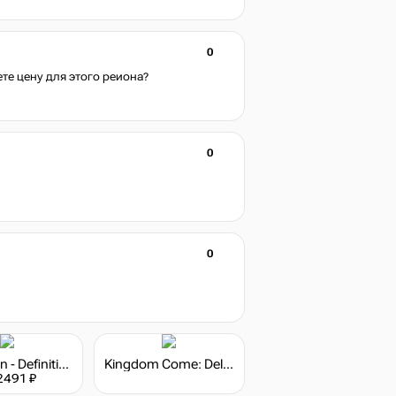
0
те цену для этого реиона?
0
0
Grim Dawn - Definitive Edition
Kingdom Come: Deliverance - Steelbook Edition
2491 ₽