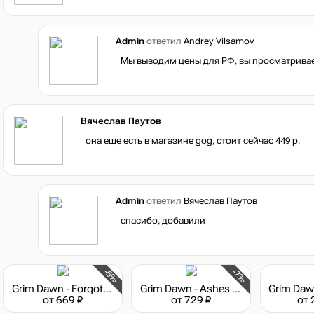
Admin
ответил
Andrey Vilsamov
Мы выводим цены для РФ, вы просматривае
Вячеслав Паутов
она еще есть в магазине gog, стоит сейчас 449 р.
Admin
ответил
Вячеслав Паутов
спасибо, добавили
-6%
-7%
Grim Dawn - Forgotten Gods Expansion
Grim Dawn - Ashes of Malmouth Expansion
от 669 ₽
от 729 ₽
от 