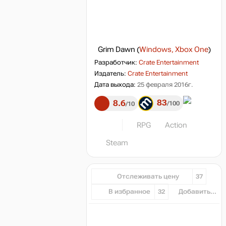
Grim Dawn
(
Windows, Xbox One
)
Разработчик:
Crate Entertainment
Издатель:
Crate Entertainment
Дата выхода:
25 февраля 2016г.
83
8.6
100
10
RPG
Action
Steam
Отслеживать цену
37
В избранное
32
Добавить...