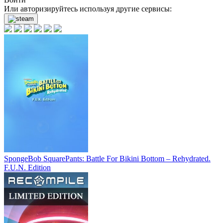
Или авторизируйтесь используя другие сервисы:
SpongeBob SquarePants: Battle For Bikini Bottom – Rehydrated.
F.U.N. Edition