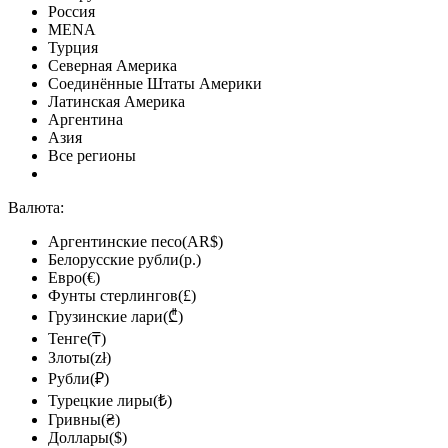
Россия
MENA
Турция
Северная Америка
Соединённые Штаты Америки
Латинская Америка
Аргентина
Азия
Все регионы
Валюта:
Аргентинские песо(AR$)
Белорусские рубли(р.)
Евро(€)
Фунты стерлингов(£)
Грузинские лари(₾)
Тенге(₸)
Злоты(zł)
Рубли(₽)
Турецкие лиры(₺)
Гривны(₴)
Доллары($)