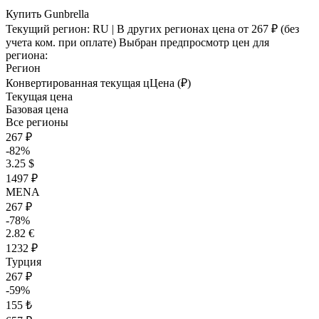
Купить Gunbrella
Текущий регион:
RU
| В других регионах цена
от 267 ₽
(без
учета ком. при оплате)
Выбран предпросмотр цен для
региона:
Регион
Конвертированная текущая ц
Ц
ена (₽)
Текущая цена
Базовая цена
Все регионы
267 ₽
-82%
3.25 $
1497 ₽
MENA
267 ₽
-78%
2.82 €
1232 ₽
Турция
267 ₽
-59%
155 ₺