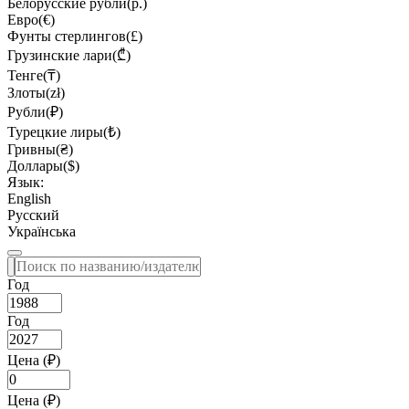
Белорусские рубли(р.)
Евро(€)
Фунты стерлингов(£)
Грузинские лари(₾)
Тенге(₸)
Злоты(zł)
Рубли(₽)
Турецкие лиры(₺)
Гривны(₴)
Доллары($)
Язык:
English
Русский
Українська
Год
Год
Цена (₽)
Цена (₽)