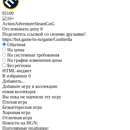
81
100
Action
Adventure
Steam
GoG
Отслеживать цену
0
Поделитесь ссылкой со своими друзьями!
https://hot.game/ru-ru/game/Gunbrella
Обычная
На цены
На системные требования
На график изменения цены
Без региона
HTML-виджет
В избранное
0
Добавить...
Добавьте игру в коллекцию
новая коллекция
Вы пока не оценили эту игру
Плохая игра
Безынтересная игра
Хорошая игра
Отличная игра
Новости на HGN:
Популярные подборки: