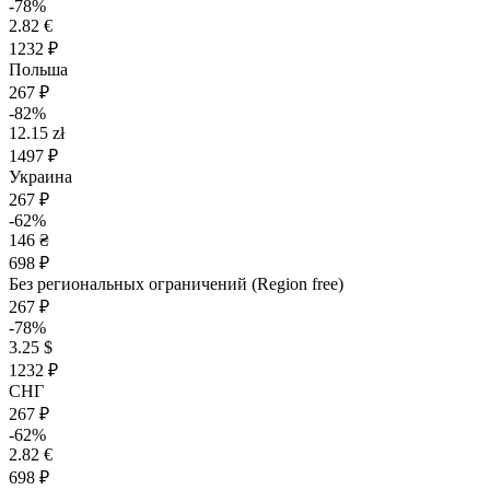
-78%
2.82 €
1232 ₽
Польша
267 ₽
-82%
12.15 zł
1497 ₽
Украина
267 ₽
-62%
146 ₴
698 ₽
Без региональных ограничений (Region free)
267 ₽
-78%
3.25 $
1232 ₽
СНГ
267 ₽
-62%
2.82 €
698 ₽