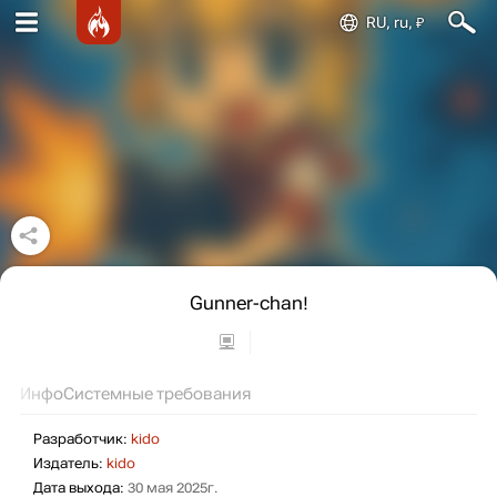
RU, ru, ₽
Gunner-chan!
Инфо
Системные требования
Разработчик:
kido
Издатель:
kido
Дата выхода:
30 мая 2025г.