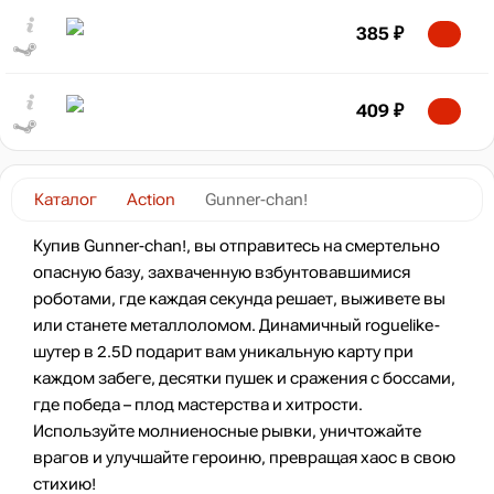
385
₽
409
₽
Каталог
Action
Gunner-chan!
Купив Gunner-chan!, вы отправитесь на смертельно
опасную базу, захваченную взбунтовавшимися
роботами, где каждая секунда решает, выживете вы
или станете металлоломом. Динамичный roguelike-
шутер в 2.5D подарит вам уникальную карту при
каждом забеге, десятки пушек и сражения с боссами,
где победа – плод мастерства и хитрости.
Используйте молниеносные рывки, уничтожайте
врагов и улучшайте героиню, превращая хаос в свою
стихию!