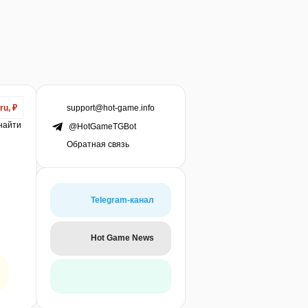
support@hot-game.info
ru, ₽
 найти
@HotGameTGBot
Обратная связь
Telegram-канал
Hot Game News