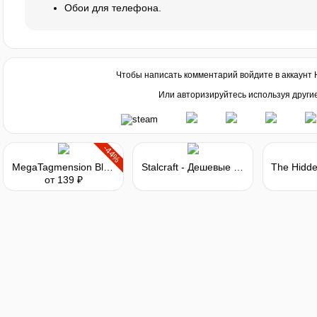
Обои для телефона.
Чтобы написать комментарий войдите в аккаунт
Или авторизируйтесь используя други
-44%
MegaTagmension Blanc + Neptune VS Zombies - Deluxe Pack
Stalcraft - Дешевые запчасти (1)
от 139 ₽