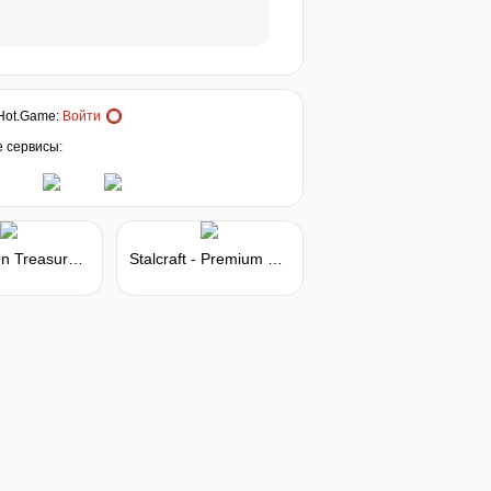
Hot.Game
:
Войти
е сервисы:
The Hidden Treasure of Area Zero
Stalcraft - Premium 30 days