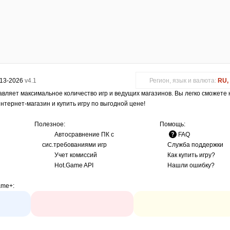
013-2026
v4.1
Регион, язык и валюта:
RU, 
авляет максимальное количество игр и ведущих магазинов. Вы легко сможете
интернет-магазин и купить игру по выгодной цене!
Полезное:
Помощь:
Автосравнение ПК с
FAQ
сис.требованиями игр
Служба поддержки
Учет комиссий
Как купить игру?
Hot.Game API
Нашли ошибку?
ame+
: