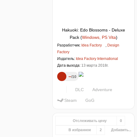
Hakuoki: Edo Blossoms - Deluxe
Pack
(
Windows, PS Vita
)
Разработчик:
Idea Factory
,
Design
Factory
Издатель:
Idea Factory International
Дата выхода:
13 марта 2018г.
–
10
DLC
Adventure
Steam
GoG
Отслеживать цену
0
В избранное
2
Добавить...