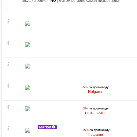
Текущий регион:
RU
| В этом регионе самая низкая цена!
-5%
по промокоду:
Hotgame
-3%
по промокоду:
HOT-GAME3
Market
-15%
по промокоду:
hotgame