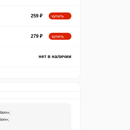
259
₽
купить
279
₽
купить
нет в наличии
tion»;
ion»;