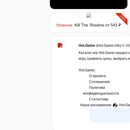
-34%
Новинка:
Kill The Shadow
от 541 ₽
Hot.Game
(Hot-Game.info) © 2
Каталог игр Hot.Game предост
игру, сравнить цены, выбрать 
Hot.Game:
О проекте
Соглашение
Политика
конфиденциальности
Статистика
Наше расширение
Hot.G