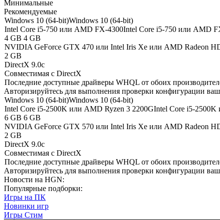
Минимальные
Рекомендуемые
Windows 10 (64-bit)
Windows 10 (64-bit)
Intel Core i5-750 или AMD FX-4300
Intel Core i5-750 или AMD 
4 GB
4 GB
NVIDIA GeForce GTX 470 или Intel Iris Xe или AMD Radeon HD
2 GB
DirectX 9.0c
Совместимая с DirectX
Последние доступные драйверы WHQL от обоих производител
Авторизируйтесь
для выполнения проверки конфигурации ва
Windows 10 (64-bit)
Windows 10 (64-bit)
Intel Core i5-2500K или AMD Ryzen 3 2200G
Intel Core i5-2500
6 GB
6 GB
NVIDIA GeForce GTX 570 или Intel Iris Xe или AMD Radeon HD
2 GB
DirectX 9.0c
Совместимая с DirectX
Последние доступные драйверы WHQL от обоих производител
Авторизируйтесь
для выполнения проверки конфигурации ва
Новости на HGN:
Популярные подборки:
Игры на ПК
Новинки игр
Игры Стим