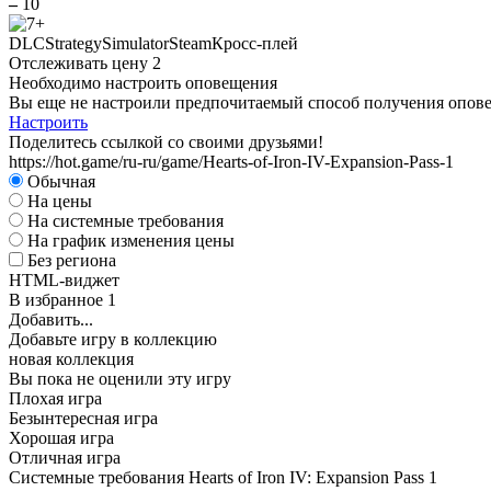
–
10
DLC
Strategy
Simulator
Steam
Кросс-плей
Отслеживать цену
2
Необходимо настроить оповещения
Вы еще не настроили предпочитаемый способ получения оповещ
Настроить
Поделитесь ссылкой со своими друзьями!
https://hot.game/ru-ru/game/Hearts-of-Iron-IV-Expansion-Pass-1
Обычная
На цены
На системные требования
На график изменения цены
Без региона
HTML-виджет
В избранное
1
Добавить...
Добавьте игру в коллекцию
новая коллекция
Вы пока не оценили эту игру
Плохая игра
Безынтересная игра
Хорошая игра
Отличная игра
Системные требования Hearts of Iron IV: Expansion Pass 1