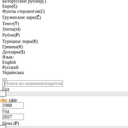
Белорусские рубли(р.)
Евро(€)
Фунты стерлингов(£)
Грузинские лари(₾)
Тенге(₸)
Злоты(zł)
Рубли(₽)
Турецкие лиры(₺)
Гривны(₴)
Доллары($)
Язык:
English
Русский
Українська
Год
1988
1989
Год
Цена (₽)