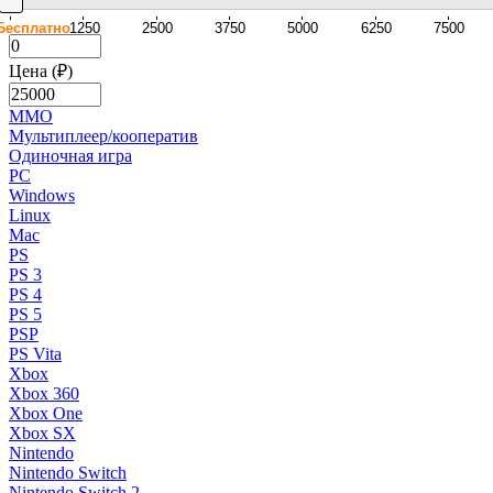
Бесплатно
1250
2500
3750
5000
6250
7500
Цена (₽)
MMO
Мультиплеер/кооператив
Одиночная игра
PC
Windows
Linux
Mac
PS
PS 3
PS 4
PS 5
PSP
PS Vita
Xbox
Xbox 360
Xbox One
Xbox SX
Nintendo
Nintendo Switch
Nintendo Switch 2