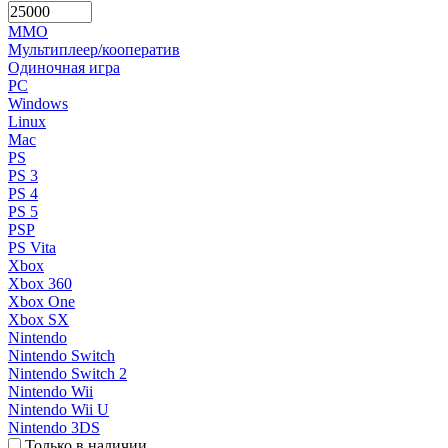
MMO
Мультиплеер/кооператив
Одиночная игра
PC
Windows
Linux
Mac
PS
PS 3
PS 4
PS 5
PSP
PS Vita
Xbox
Xbox 360
Xbox One
Xbox SX
Nintendo
Nintendo Switch
Nintendo Switch 2
Nintendo Wii
Nintendo Wii U
Nintendo 3DS
Только в наличии