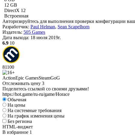
12 GB
DirectX 12
Встроенная
Авторизируйтесь
для выполнения проверки конфигурации ва
Разработчик:
Paul Helman
,
Sean Scapelhorn
Издатель:
505 Games
Дата выхода:
18 июля 2019г.
6.9
10
81
100
Action
Epic Games
Steam
GoG
Отслеживать цену
3
Поделитесь ссылкой со своими друзьями!
https://hot.game/ru-ru/game/Horace
Обычная
На цены
На системные требования
На график изменения цены
Без региона
HTML-виджет
В избранное
1