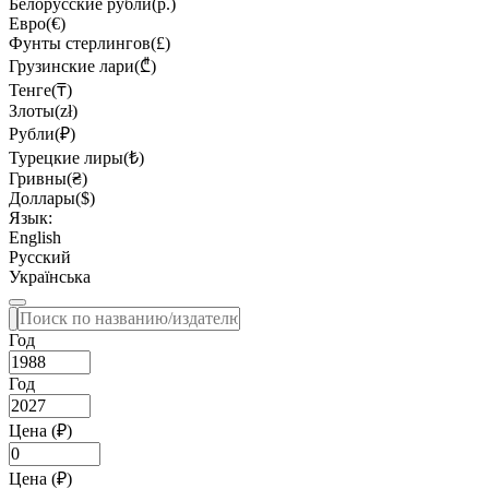
Белорусские рубли(р.)
Евро(€)
Фунты стерлингов(£)
Грузинские лари(₾)
Тенге(₸)
Злоты(zł)
Рубли(₽)
Турецкие лиры(₺)
Гривны(₴)
Доллары($)
Язык:
English
Русский
Українська
Год
Год
Цена (₽)
Цена (₽)