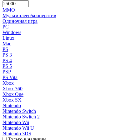
MMO
Мультиплеер/кооператив
Одиночная игра
PC
Windows
Linux
Mac
PS
PS 3
PS 4
PS 5
PSP
PS Vita
Xbox
Xbox 360
Xbox One
Xbox SX
Nintendo
Nintendo Switch
Nintendo Switch 2
Nintendo Wii
Nintendo Wii U
Nintendo 3DS
Только в наличии