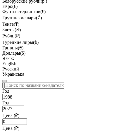
Белорусские рубли(р.)
Евро(€)
Фунты стерлингов(£)
Грузинские лари(₾)
Тенге(₸)
Злоты(zł)
Рубли(₽)
Турецкие лиры(₺)
Гривны(₴)
Доллары($)
Язык:
English
Русский
Українська
Год
Год
Цена (₽)
Цена (₽)