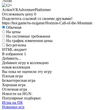
79
100
Action
VR
Adventure
Platformer
Отслеживать цену
0
Поделитесь ссылкой со своими друзьями!
https://hot.game/ru-ru/game/Horizon-Call-of-the-Mountain
Обычная
На цены
На системные требования
На график изменения цены
Без региона
HTML-виджет
В избранное
1
Добавить...
Добавьте игру в коллекцию
новая коллекция
Вы пока не оценили эту игру
Плохая игра
Безынтересная игра
Хорошая игра
Отличная игра
Новости на HGN:
Популярные подборки:
Игры на ПК
Новинки игр