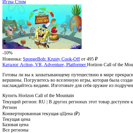
Игры Стим
-10%
Новинка:
SpongeBob: Krusty Cook-Off
от 495 ₽
Каталог
Action, VR, Adventure, Platformer
Horizon Call of the Mou
Готовы ли вы к захватывающему путешествию в мире прекрасной
вершины. Погрузитесь во вселенную игры, которая была создан
наслаждайтесь видами. Изготовьте для себя оружие из подруч
Купить Horizon Call of the Mountain
Текущий регион:
RU
| В других регионах этот товар доступен 
Регион
Конвертированная текущая ц
Ц
ена (₽)
Текущая цена
Базовая цена
Все регионы