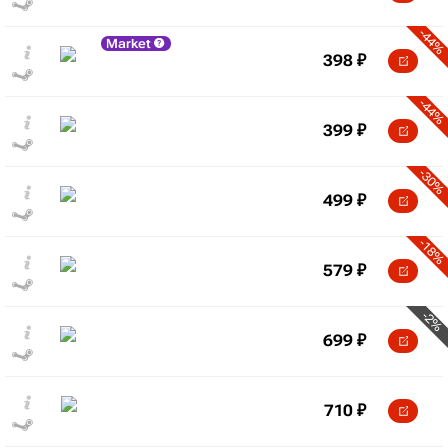
-44%
Market
398
₽
-44%
399
₽
-30%
499
₽
-18%
579
₽
-2%
699
₽
710
₽