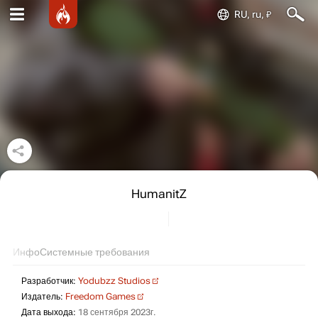
RU, ru, ₽
HumanitZ
Инфо
Системные требования
Разработчик:
Yodubzz Studios
Издатель:
Freedom Games
Дата выхода:
18 сентября 2023г.