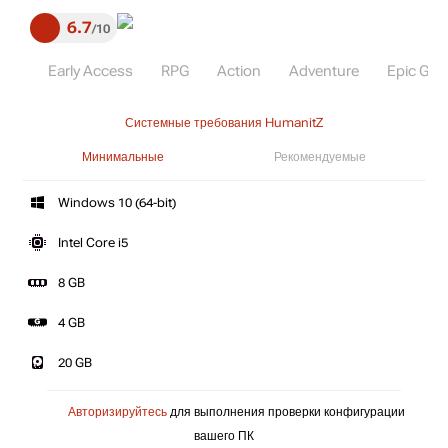
6.7
10
Early Access
RPG
Action
Adventure
Epic Ga
Системные требования HumanitZ
Минимальные
Рекомендуемые
Windows 10 (64-bit)
Intel Core i5
8 GB
4 GB
20 GB
Авторизируйтесь
для выполнения проверки конфигурации
вашего ПК