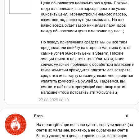
Цена обновляется несколько раз в день. Похоже,
когда вы написали, наш парсер просто не успел
обновить цену. Перенастроили немного парсер,
возможно, задержка чуть уменьшилась. Но все
равно всегда будет зазор минимум в пару часов
между обновлением цены в магазине и у нас :(
По поводу привлечения средств, мы бы все таки
предполагали ошибку на стороне магазина (что он
сам не успел обновить цены в Steam). Плохие
эмоции клиента не стоят того. Учитывая, какие
сейчас ужасные проблемы с обработкой платежей и
какие комиссии приходится платить: для возврата
средств вам на карту магазину, возможно, придется
уплатить комиссий на рублей 50. Надеемся, вы
сможете найти интересующий вас товар в этом
магазине чтобы потратить эти 70 рублей :(
27.08.2025 08:13
Егор
0
На steamgifts при попытке купить, вернули деньги (на
счёт в их магазине, понятно, а не обратно на счёт в
банке) указав, что цена не правильная. Настоящая