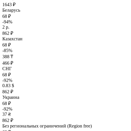
1643 ₽
Беларусь
68 ₽
-94%
2 р.
862 ₽
Казахстан
68 ₽
-85%
388 ₸
466 ₽
СНГ
68 ₽
-92%
0.83 $
862 ₽
Украина
68 ₽
-92%
37 ₴
862 ₽
Без региональных ограничений (Region free)