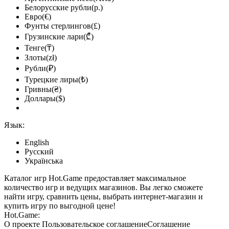
Белорусские рубли(р.)
Евро(€)
Фунты стерлингов(£)
Грузинские лари(₾)
Тенге(₸)
Злоты(zł)
Рубли(₽)
Турецкие лиры(₺)
Гривны(₴)
Доллары($)
Язык:
English
Русский
Українська
Каталог игр Hot.Game предоставляет максимальное
количество игр и ведущих магазинов. Вы легко сможете
найти игру, сравнить цены, выбрать интернет-магазин и
купить игру по выгодной цене!
Hot.Game:
О проекте
Пользовательское соглашение
Соглашение