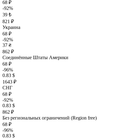
68 ₽
-92%
39 ₺
821 ₽
Украина
68 ₽
-92%
37 ₴
862 ₽
Соединённые Штаты Америки
68 ₽
-96%
0.83 $
1643 ₽
СНГ
68 ₽
-92%
0.83 $
862 ₽
Без региональных ограничений (Region free)
68 ₽
-96%
0.83 $