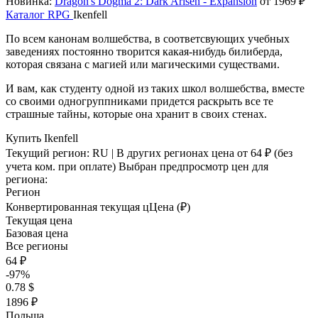
Новинка:
Dragon's Dogma 2: Dark Arisen - Expansion
от 1969 ₽
Каталог
RPG
Ikenfell
По всем канонам волшебства, в соответсвующих учебных
заведениях постоянно творится какая-нибудь билиберда,
которая связана с магией или магическими существами.
И вам, как студенту одной из таких школ волшебства, вместе
со своими одногруппниками придется раскрыть все те
страшные тайны, которые она хранит в своих стенах.
Купить Ikenfell
Текущий регион:
RU
| В других регионах цена
от 64 ₽
(без
учета ком. при оплате)
Выбран предпросмотр цен для
региона:
Регион
Конвертированная текущая ц
Ц
ена (₽)
Текущая цена
Базовая цена
Все регионы
64 ₽
-97%
0.78 $
1896 ₽
Польша