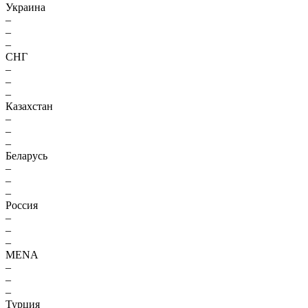
Украина
–
–
–
СНГ
–
–
–
Казахстан
–
–
–
Беларусь
–
–
–
Россия
–
–
–
MENA
–
–
–
Турция