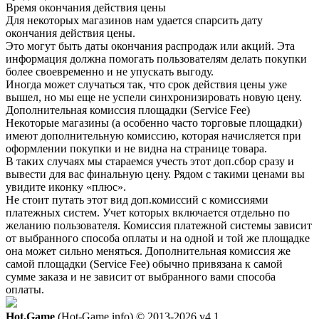
Время окончания действия цены
Для некоторых магазинов нам удается спарсить дату
окончания действия цены.
Это могут быть даты окончания распродаж или акций. Эта
информация должна помогать пользователям делать покупки
более своевременно и не упускать выгоду.
Иногда может случаться так, что срок действия цены уже
вышел, но мы еще не успели синхронизировать новую цену.
Дополнительная комиссия площадки (Service Fee)
Некоторые магазины (а особенно часто торговые площадки)
имеют дополнительную комиссию, которая начисляется при
оформлении покупки и не видна на странице товара.
В таких случаях мы стараемся учесть этот доп.сбор сразу и
вывести для вас финальную цену. Рядом с такими ценами вы
увидите иконку «плюс».
Не стоит путать этот вид доп.комиссий с комиссиями
платежных систем. Учет которых включается отдельно по
желанию пользователя. Комиссия платежной системы зависит
от выбранного способа оплаты и на одной и той же площадке
она может сильно меняться. Дополнительная комиссия же
самой площадки (Service Fee) обычно привязана к самой
сумме заказа и не зависит от выбранного вами способа
оплаты.
Hot.Game
(Hot-Game.info) © 2013-2026
v4.1