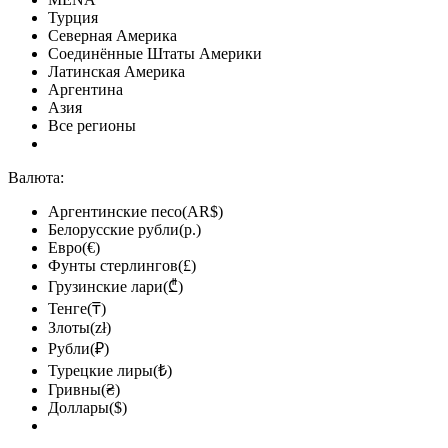
Турция
Северная Америка
Соединённые Штаты Америки
Латинская Америка
Аргентина
Азия
Все регионы
Валюта:
Аргентинские песо(AR$)
Белорусские рубли(р.)
Евро(€)
Фунты стерлингов(£)
Грузинские лари(₾)
Тенге(₸)
Злоты(zł)
Рубли(₽)
Турецкие лиры(₺)
Гривны(₴)
Доллары($)