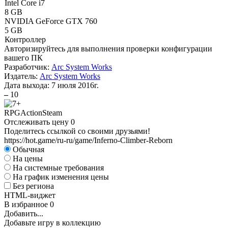
Intel Core i7
8 GB
NVIDIA GeForce GTX 760
5 GB
Контроллер
Авторизируйтесь
для выполнения проверки конфигурации
вашего ПК
Разработчик:
Arc System Works
Издатель:
Arc System Works
Дата выхода:
7 июля 2016г.
–
10
RPG
Action
Steam
Отслеживать цену
0
Поделитесь ссылкой со своими друзьями!
https://hot.game/ru-ru/game/Inferno-Climber-Reborn
Обычная
На цены
На системные требования
На график изменения цены
Без региона
HTML-виджет
В избранное
0
Добавить...
Добавьте игру в коллекцию