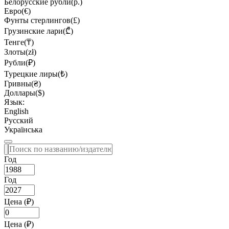
Белорусские рубли(р.)
Евро(€)
Фунты стерлингов(£)
Грузинские лари(₾)
Тенге(₸)
Злоты(zł)
Рубли(₽)
Турецкие лиры(₺)
Гривны(₴)
Доллары($)
Язык:
English
Русский
Українська
Год
Год
Цена (₽)
Цена (₽)