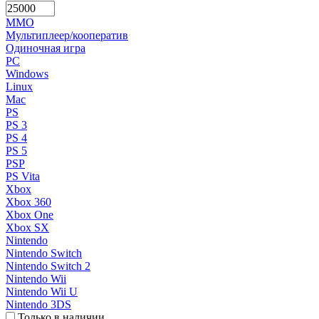
MMO
Мультиплеер/кооператив
Одиночная игра
PC
Windows
Linux
Mac
PS
PS 3
PS 4
PS 5
PSP
PS Vita
Xbox
Xbox 360
Xbox One
Xbox SX
Nintendo
Nintendo Switch
Nintendo Switch 2
Nintendo Wii
Nintendo Wii U
Nintendo 3DS
Только в наличии