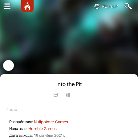
RU, ru, ₽
Into the Pit
Инфо
Разработчик:
Nullpointer Games
Издатель:
Humble Games
Дата выхода:
19 октября 2021г.