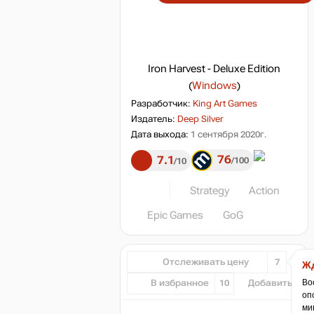
Iron Harvest - Deluxe Edition
(
Windows
)
Разработчик:
King Art Games
Издатель:
Deep Silver
Дата выхода:
1 сентября 2020г.
76
7.1
100
10
Strategy
Action
Epic Games
GoG
Отслеживать цену
7
Жд
Во
В избранное
10
Добавить...
оп
ми