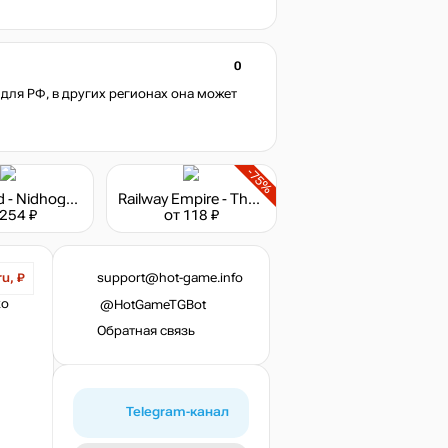
0
для РФ, в других регионах она может
-75%
Northgard - Nidhogg, Clan of the Dragon
Railway Empire - The Great Lakes
 254 ₽
от 118 ₽
support@hot-game.info
ru, ₽
ко
@HotGameTGBot
Обратная связь
Telegram-канал