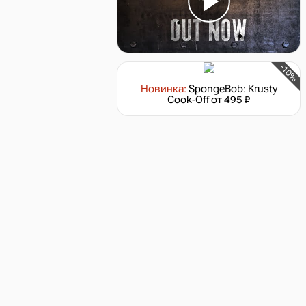
-10%
Новинка:
SpongeBob: Krusty
Cook-Off
от 495 ₽