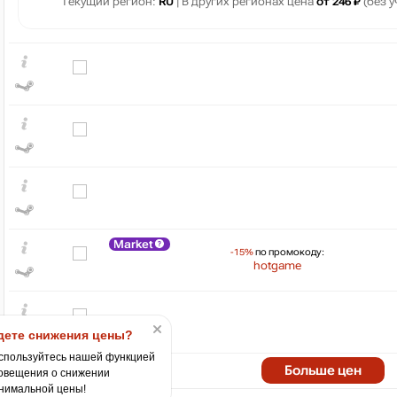
Текущий регион:
RU
| В других регионах цена
от 246 ₽
(без у
₽
4,000
Market
-15%
по промокоду:
3,000
hotgame
2,000
1,000
ете снижения цены?
min
21
спользуйтесь нашей функцией
2021
2022
2023
2024
Больше цен
овещения о снижении
нимальной цены!