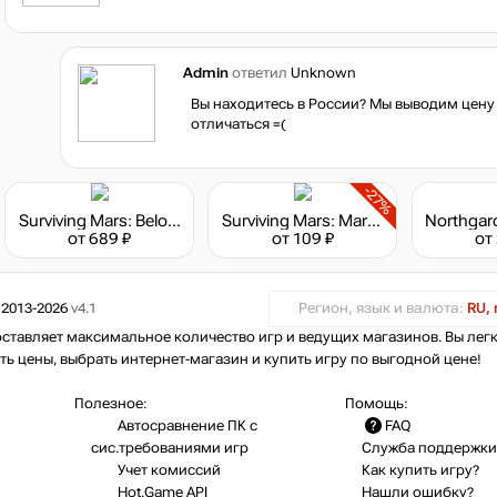
Admin
ответил
Unknown
Вы находитесь в России? Мы выводим цену 
отличаться =(
-27%
Surviving Mars: Below and Beyond
Surviving Mars: Marsvision Song Contest
от 689 ₽
от 109 ₽
от
 2013-2026
v4.1
Регион, язык и валюта:
RU, 
оставляет максимальное количество игр и ведущих магазинов. Вы лег
ть цены, выбрать интернет-магазин и купить игру по выгодной цене!
Полезное:
Помощь:
Автосравнение ПК с
FAQ
сис.требованиями игр
Служба поддержки
Учет комиссий
Как купить игру?
Hot.Game API
Нашли ошибку?