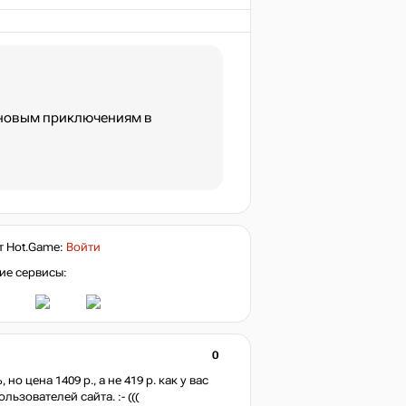
 новым приключениям в
т
Hot.Game
:
Войти
ие сервисы:
0
о цена 1409 р., а не 419 р. как у вас
льзователей сайта. :- (((