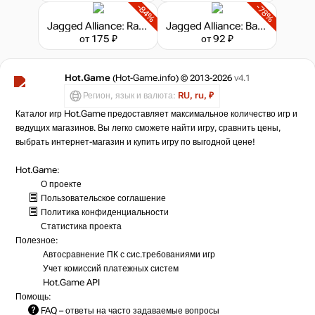
-84%
-78%
Jagged Alliance: Rage!
Jagged Alliance: Back in Action
от 175 ₽
от 92 ₽
Hot.Game
(Hot-Game.info) © 2013-2026
v4.1
Регион, язык и валюта:
RU, ru, ₽
Каталог игр Hot.Game предоставляет максимальное количество игр и
ведущих магазинов. Вы легко сможете найти игру, сравнить цены,
выбрать интернет-магазин и купить игру по выгодной цене!
Hot.Game:
О проекте
Пользовательское соглашение
Политика конфиденциальности
Статистика
проекта
Полезное:
Автосравнение ПК с сис.требованиями игр
Учет комиссий
платежных систем
Hot.Game API
Помощь:
FAQ
– ответы на часто задаваемые вопросы