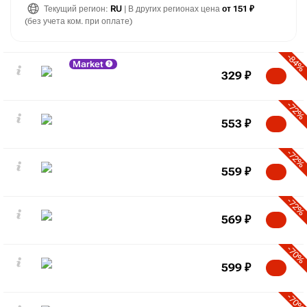
Текущий регион:
RU
| В других регионах цена
от 151 ₽
(без учета ком. при оплате)
-84%
Market
329
₽
-72%
553
₽
-72%
559
₽
-72%
569
₽
-70%
599
₽
-70%