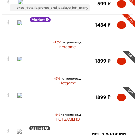
599
₽
price_details.promo_end_at.days_left_many
-28%
Market
1434
₽
-15%
по промокоду:
hotgame
-5%
1899
₽
-5%
по промокоду:
Hotgame
-5%
1899
₽
-5%
по промокоду:
HOTGAMEHQ
Market
нет в наличии