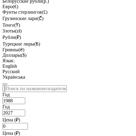
Белорусские рубли(р.)
Евро(€)
Фунты стерлингов(£)
Грузинские лари(₾)
Тенге(₸)
Злоты(zł)
Рубли(₽)
Турецкие лиры(₺)
Гривны(₴)
Доллары($)
Язык:
English
Русский
Українська
Год
Год
Цена (₽)
Цена (₽)