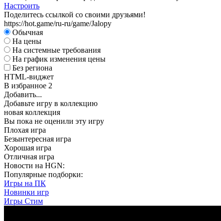
Настроить
Поделитесь ссылкой со своими друзьями!
https://hot.game/ru-ru/game/Jalopy
Обычная
На цены
На системные требования
На график изменения цены
Без региона
HTML-виджет
В избранное
2
Добавить...
Добавьте игру в коллекцию
новая коллекция
Вы пока не оценили эту игру
Плохая игра
Безынтересная игра
Хорошая игра
Отличная игра
Новости на HGN:
Популярные подборки:
Игры на ПК
Новинки игр
Игры Стим