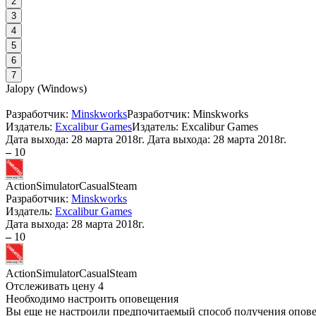
2
3
4
5
6
7
Jalopy
(
Windows
)
Разработчик:
Minskworks
Разработчик: Minskworks
Издатель:
Excalibur Games
Издатель: Excalibur Games
Дата выхода:
28 марта 2018г.
Дата выхода: 28 марта 2018г.
–
10
Action
Simulator
Casual
Steam
Разработчик:
Minskworks
Издатель:
Excalibur Games
Дата выхода:
28 марта 2018г.
–
10
Action
Simulator
Casual
Steam
Отслеживать цену
4
Необходимо настроить оповещения
Вы еще не настроили предпочитаемый способ получения оповещ