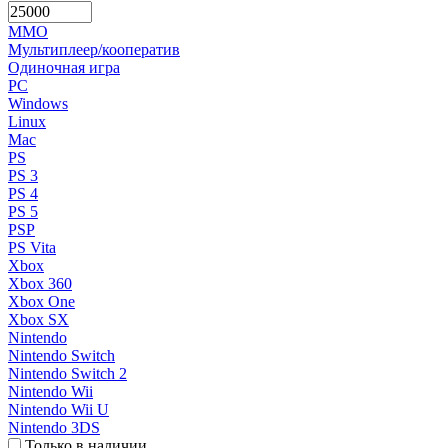
MMO
Мультиплеер/кооператив
Одиночная игра
PC
Windows
Linux
Mac
PS
PS 3
PS 4
PS 5
PSP
PS Vita
Xbox
Xbox 360
Xbox One
Xbox SX
Nintendo
Nintendo Switch
Nintendo Switch 2
Nintendo Wii
Nintendo Wii U
Nintendo 3DS
Только в наличии