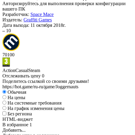
Авторизируйтесь
для выполнения проверки конфигурации
вашего ПК
Разработчик:
Space Mace
Издатель:
Graffiti Games
Дата выхода:
11 октября 2018г.
–
10
70
100
Action
Casual
Steam
Отслеживать цену
0
Поделитесь ссылкой со своими друзьями!
https://hot.game/ru-ru/game/Joggernauts
Обычная
На цены
На системные требования
На график изменения цены
Без региона
HTML-виджет
В избранное
1
Добавить...