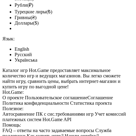
Рубли(₽)
Турецкие лиры(₺)
Гривны(₴)
Доллары($)
Язык:
English
Русский
Українська
Каталог игр Hot.Game предоставляет максимальное
количество игр и ведущих магазинов. Вы легко сможете
найти игру, сравнить цены, выбрать интернет-магазин и
купить игру по выгодной цене!
Hot.Game:
О проекте
Пользовательское соглашение
Соглашение
Политика конфиденциальности
Статистика
проекта
Полезное:
Автосравнение ПК с сис.требованиями игр
Учет комиссий
платежных систем
Hot.Game API
Помощь:
FAQ
– ответы на часто задаваемые вопросы
Служба
поддержки
Как купить игру?
Нашли ошибку?