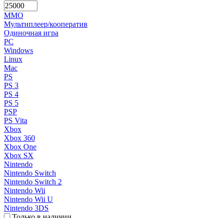
MMO
Мультиплеер/кооператив
Одиночная игра
PC
Windows
Linux
Mac
PS
PS 3
PS 4
PS 5
PSP
PS Vita
Xbox
Xbox 360
Xbox One
Xbox SX
Nintendo
Nintendo Switch
Nintendo Switch 2
Nintendo Wii
Nintendo Wii U
Nintendo 3DS
Только в наличии