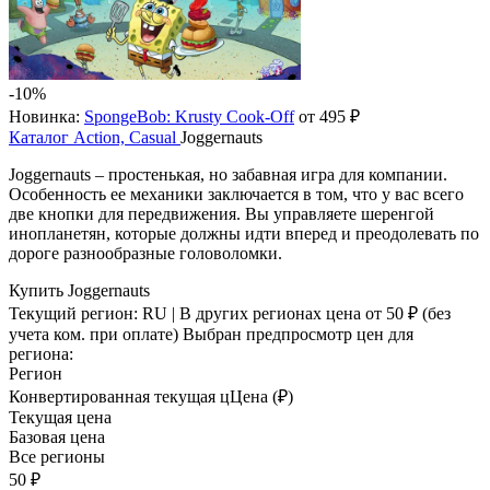
-10%
Новинка:
SpongeBob: Krusty Cook-Off
от 495 ₽
Каталог
Action, Casual
Joggernauts
Joggernauts – простенькая, но забавная игра для компании.
Особенность ее механики заключается в том, что у вас всего
две кнопки для передвижения. Вы управляете шеренгой
инопланетян, которые должны идти вперед и преодолевать по
дороге разнообразные головоломки.
Купить Joggernauts
Текущий регион:
RU
| В других регионах цена
от 50 ₽
(без
учета ком. при оплате)
Выбран предпросмотр цен для
региона:
Регион
Конвертированная текущая ц
Ц
ена (₽)
Текущая цена
Базовая цена
Все регионы
50 ₽