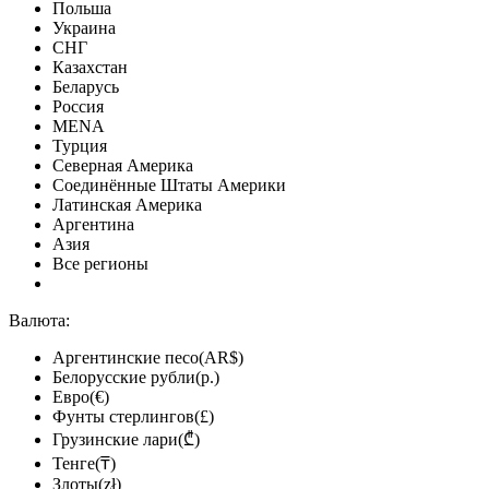
Польша
Украина
СНГ
Казахстан
Беларусь
Россия
MENA
Турция
Северная Америка
Соединённые Штаты Америки
Латинская Америка
Аргентина
Азия
Все регионы
Валюта:
Аргентинские песо(AR$)
Белорусские рубли(р.)
Евро(€)
Фунты стерлингов(£)
Грузинские лари(₾)
Тенге(₸)
Злоты(zł)