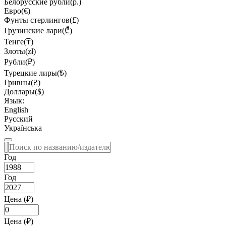
Белорусские рубли(р.)
Евро(€)
Фунты стерлингов(£)
Грузинские лари(₾)
Тенге(₸)
Злоты(zł)
Рубли(₽)
Турецкие лиры(₺)
Гривны(₴)
Доллары($)
Язык:
English
Русский
Українська
Год
Год
Цена (₽)
Цена (₽)