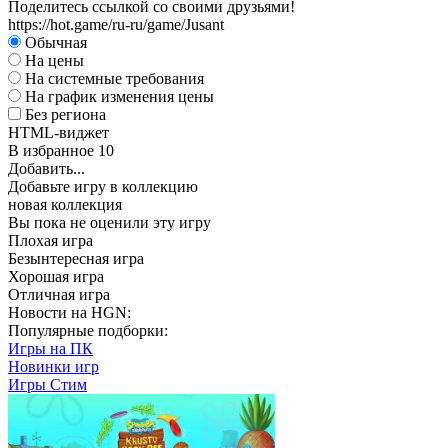
Поделитесь ссылкой со своими друзьями!
https://hot.game/ru-ru/game/Jusant
Обычная
На цены
На системные требования
На график изменения цены
Без региона
HTML-виджет
В избранное
10
Добавить...
Добавьте игру в коллекцию
новая коллекция
Вы пока не оценили эту игру
Плохая игра
Безынтересная игра
Хорошая игра
Отличная игра
Новости на HGN:
Популярные подборки:
Игры на ПК
Новинки игр
Игры Стим