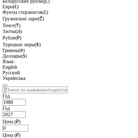
Белорусские рубли(р.)
Евро(€)
Фунты стерлингов(£)
Грузинские лари(₾)
Тенге(₸)
Злоты(zł)
Рубли(₽)
Турецкие лиры(₺)
Гривны(₴)
Доллары($)
Язык:
English
Русский
Українська
Год
Год
Цена (₽)
Цена (₽)