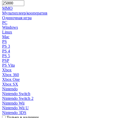
MMO
Мультиплеер/кооператив
Одиночная игра
PC
Windows
Linux
Mac
PS
PS 3
PS 4
PS 5
PSP
PS Vita
Xbox
Xbox 360
Xbox One
Xbox SX
Nintendo
Nintendo Switch
Nintendo Switch 2
Nintendo Wii
Nintendo Wii U
Nintendo 3DS
Только в наличии