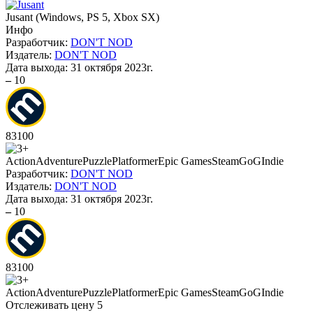
Jusant
(
Windows, PS 5, Xbox SX
)
Инфо
Разработчик:
DON'T NOD
Издатель:
DON'T NOD
Дата выхода:
31 октября 2023г.
–
10
83
100
Action
Adventure
Puzzle
Platformer
Epic Games
Steam
GoG
Indie
Разработчик:
DON'T NOD
Издатель:
DON'T NOD
Дата выхода:
31 октября 2023г.
–
10
83
100
Action
Adventure
Puzzle
Platformer
Epic Games
Steam
GoG
Indie
Отслеживать цену
5