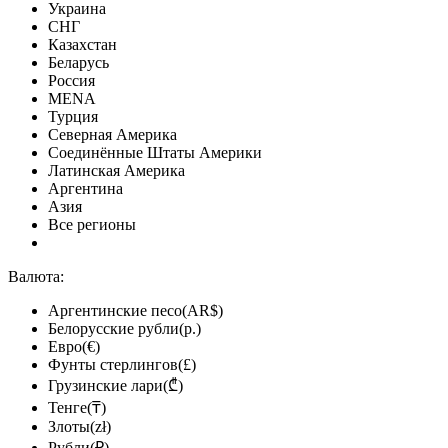
Украина
СНГ
Казахстан
Беларусь
Россия
MENA
Турция
Северная Америка
Соединённые Штаты Америки
Латинская Америка
Аргентина
Азия
Все регионы
Валюта:
Аргентинские песо(AR$)
Белорусские рубли(р.)
Евро(€)
Фунты стерлингов(£)
Грузинские лари(₾)
Тенге(₸)
Злоты(zł)
Рубли(₽)