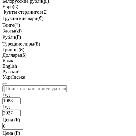
Белорусские рубли(р.)
Евро(€)
Фунты стерлингов(£)
Грузинские лари(₾)
Тенге(₸)
Злоты(zł)
Рубли(₽)
Турецкие лиры(₺)
Гривны(₴)
Доллары($)
Язык:
English
Русский
Українська
Год
Год
Цена (₽)
Цена (₽)