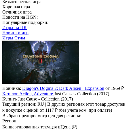
Безынтересная игра
Хорошая игра
Отличная игра
Новости на HGN:
Популярные подборки:
Игры на ПК
Новинки игр
Игры Стим
Новинка:
Dragon's Dogma 2: Dark Arisen - Expansion
от 1969 ₽
Каталог
Action, Adventure
Just Cause - Collection (2017)
Купить Just Cause - Collection (2017)
Текущий регион:
RU
| В других регионах этот товар доступен
к покупке с ценой
от 1117 ₽
(без учета ком. при оплате)
Выбран предпросмотр цен для региона:
Регион
Конвертированная текущая ц
Ц
ена (₽)