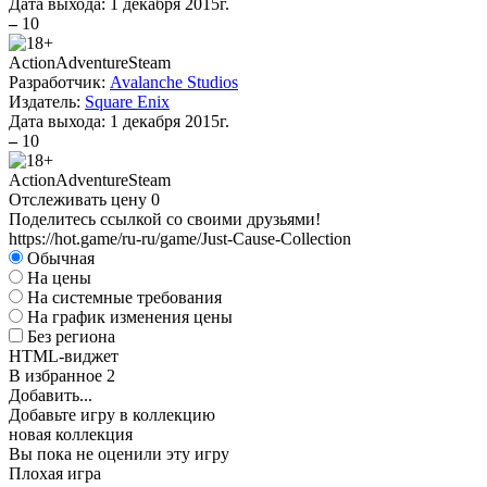
Дата выхода:
1 декабря 2015г.
–
10
Action
Adventure
Steam
Разработчик:
Avalanche Studios
Издатель:
Square Enix
Дата выхода:
1 декабря 2015г.
–
10
Action
Adventure
Steam
Отслеживать цену
0
Поделитесь ссылкой со своими друзьями!
https://hot.game/ru-ru/game/Just-Cause-Collection
Обычная
На цены
На системные требования
На график изменения цены
Без региона
HTML-виджет
В избранное
2
Добавить...
Добавьте игру в коллекцию
новая коллекция
Вы пока не оценили эту игру
Плохая игра