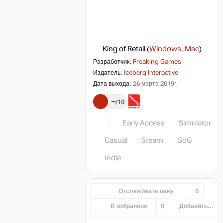
King of Retail
(
Windows, Mac
)
Разработчик:
Freaking Games
Издатель:
Iceberg Interactive
Дата выхода:
26 марта 2019г.
–
10
Early Access
Simulator
Casual
Steam
GoG
Indie
Отслеживать цену
0
В избранное
0
Добавить...