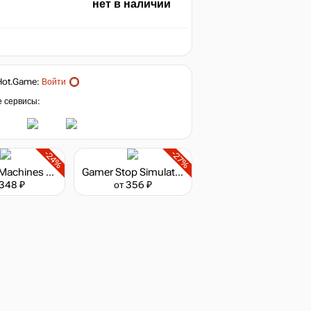
нет в наличии
Hot.Game
:
Войти
е сервисы:
-24%
-27%
Medieval Machines Builder
Gamer Stop Simulator
 348 ₽
от 356 ₽