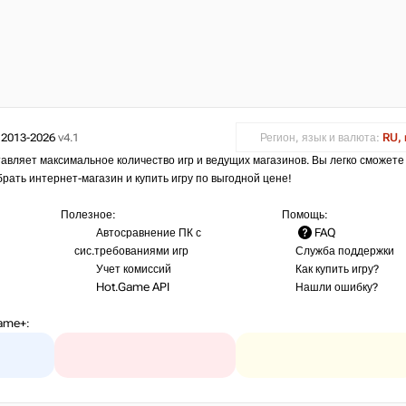
 2013-2026
v4.1
Регион, язык и валюта:
RU, 
авляет максимальное количество игр и ведущих магазинов. Вы легко сможете
брать интернет-магазин и купить игру по выгодной цене!
Полезное:
Помощь:
Автосравнение ПК с
FAQ
сис.требованиями игр
Служба поддержки
Учет комиссий
Как купить игру?
Hot.Game API
Нашли ошибку?
ame+
: