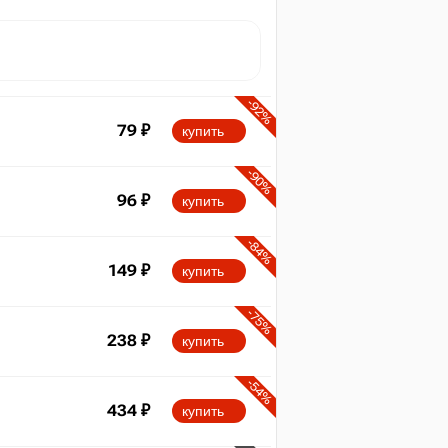
-92%
79
₽
купить
-90%
96
₽
купить
-84%
149
₽
купить
-75%
238
₽
купить
-54%
434
₽
купить