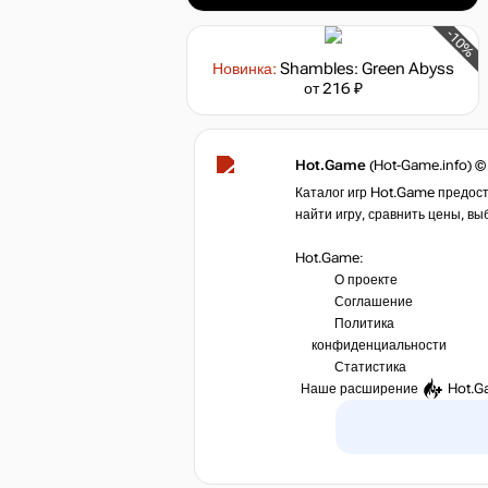
-10%
Новинка:
Shambles: Green Abyss
от 216 ₽
Hot.Game
(Hot-Game.info) ©
Каталог игр Hot.Game предост
найти игру, сравнить цены, вы
Hot.Game:
О проекте
Соглашение
Политика
конфиденциальности
Статистика
Наше расширение
Hot.G