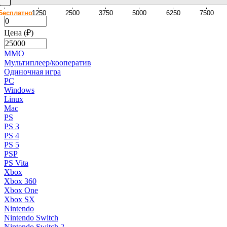
Бесплатно
1250
2500
3750
5000
6250
7500
Цена (₽)
MMO
Мультиплеер/кооператив
Одиночная игра
PC
Windows
Linux
Mac
PS
PS 3
PS 4
PS 5
PSP
PS Vita
Xbox
Xbox 360
Xbox One
Xbox SX
Nintendo
Nintendo Switch
Nintendo Switch 2