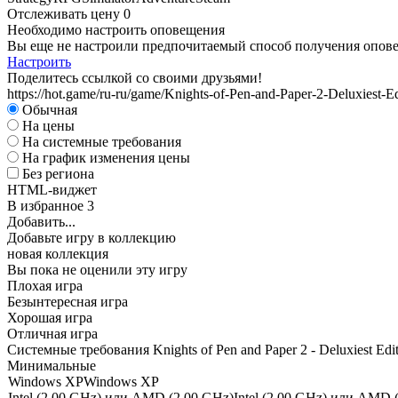
Отслеживать цену
0
Необходимо настроить оповещения
Вы еще не настроили предпочитаемый способ получения оповещ
Настроить
Поделитесь ссылкой со своими друзьями!
https://hot.game/ru-ru/game/Knights-of-Pen-and-Paper-2-Deluxiest-Ed
Обычная
На цены
На системные требования
На график изменения цены
Без региона
HTML-виджет
В избранное
3
Добавить...
Добавьте игру в коллекцию
новая коллекция
Вы пока не оценили эту игру
Плохая игра
Безынтересная игра
Хорошая игра
Отличная игра
Системные требования Knights of Pen and Paper 2 - Deluxiest Edi
Минимальные
Windows XP
Windows XP
Intel (2.00 GHz) или AMD (2.00 GHz)
Intel (2.00 GHz) или AMD 