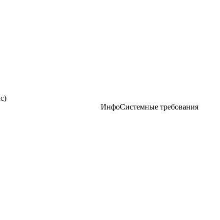
ac
)
Инфо
Системные требования