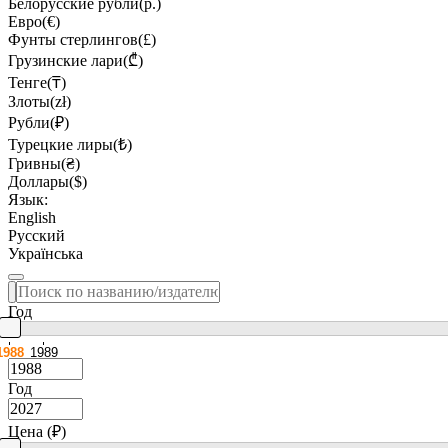
Белорусские рубли(р.)
Евро(€)
Фунты стерлингов(£)
Грузинские лари(₾)
Тенге(₸)
Злоты(zł)
Рубли(₽)
Турецкие лиры(₺)
Гривны(₴)
Доллары($)
Язык:
English
Русский
Українська
Год
1988
1989
Год
Цена (₽)