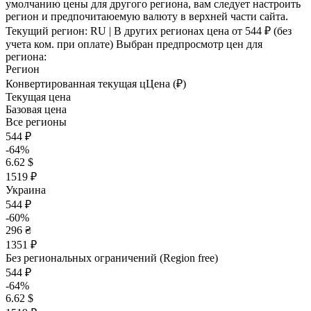
умолчанию цены для другого региона, вам следует настроить
регион и предпочитаюемую валюту в верхней части сайта.
Текущий регион:
RU
| В других регионах цена
от 544 ₽
(без
учета ком. при оплате)
Выбран предпросмотр цен для
региона:
Регион
Конвертированная текущая ц
Ц
ена (₽)
Текущая цена
Базовая цена
Все регионы
544 ₽
-64%
6.62 $
1519 ₽
Украина
544 ₽
-60%
296 ₴
1351 ₽
Без региональных ограничений (Region free)
544 ₽
-64%
6.62 $