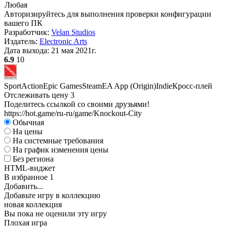
Любая
Авторизируйтесь
для выполнения проверки конфигурации
вашего ПК
Разработчик:
Velan Studios
Издатель:
Electronic Arts
Дата выхода:
21 мая 2021г.
6.9
10
Sport
Action
Epic Games
Steam
EA App (Origin)
Indie
Кросс-плей
Отслеживать цену
3
Поделитесь ссылкой со своими друзьями!
https://hot.game/ru-ru/game/Knockout-City
Обычная
На цены
На системные требования
На график изменения цены
Без региона
HTML-виджет
В избранное
1
Добавить...
Добавьте игру в коллекцию
новая коллекция
Вы пока не оценили эту игру
Плохая игра