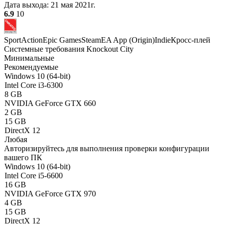
Дата выхода:
21 мая 2021г.
6.9
10
Sport
Action
Epic Games
Steam
EA App (Origin)
Indie
Кросс-плей
Системные требования Knockout City
Минимальные
Рекомендуемые
Windows 10 (64-bit)
Intel Core i3-6300
8 GB
NVIDIA GeForce GTX 660
2 GB
15 GB
DirectX 12
Любая
Авторизируйтесь
для выполнения проверки конфигурации
вашего ПК
Windows 10 (64-bit)
Intel Core i5-6600
16 GB
NVIDIA GeForce GTX 970
4 GB
15 GB
DirectX 12