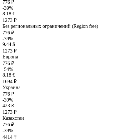
776 ₽
-39%
8.18 €
1273 ₽
Без региональных ограничений (Region free)
776 ₽
-39%
9.44 $
1273 ₽
Европа
776 ₽
-54%
8.18 €
1694 ₽
Украина
776 ₽
-39%
423 ₴
1273 ₽
Казахстан
776 ₽
-39%
4414 ₸