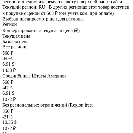
регион и предпочитаюемую валюту в верхней части сайта.
Текущий регион:
RU
| В других регионах этот товар доступен
к покупке с ценой
от 568 ₽
(без учета ком. при оплате)
Выбран предпросмотр цен для региона:
Регион
Конвертированная текущая ц
Ц
ена (₽)
Текущая цена
Базовая цена
Все регионы
568 ₽
-60%
6.91 $
1433 ₽
Соединённые Штаты Америки
568 ₽
-47%
6.91 $
1072 ₽
Без региональных ограничений (Region free)
850 ₽
-21%
10.35 $
1072 ₽