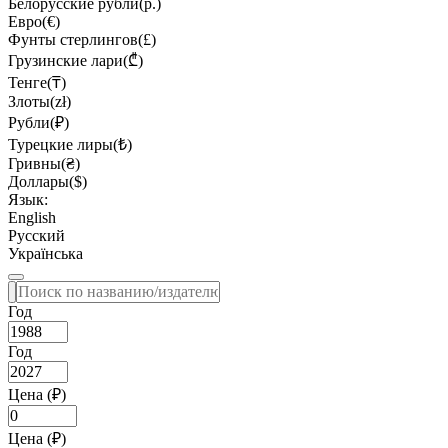
Белорусские рубли(р.)
Евро(€)
Фунты стерлингов(£)
Грузинские лари(₾)
Тенге(₸)
Злоты(zł)
Рубли(₽)
Турецкие лиры(₺)
Гривны(₴)
Доллары($)
Язык:
English
Русский
Українська
Год
Год
Цена (₽)
Цена (₽)