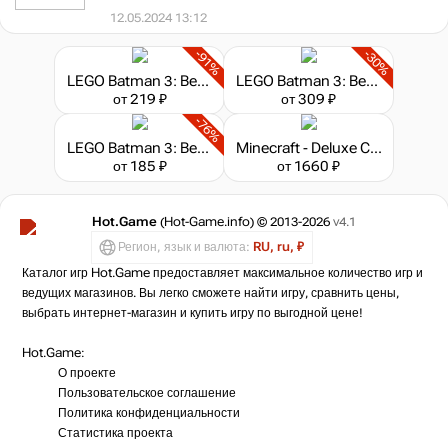
12.05.2024 13:12
-91%
-30%
LEGO Batman 3: Beyond Gotham
LEGO Batman 3: Beyond Gotham - Premium Edition
от 219 ₽
от 309 ₽
-76%
LEGO Batman 3: Beyond Gotham - Season Pass
Minecraft - Deluxe Collection
от 185 ₽
от 1660 ₽
Hot.Game
(Hot-Game.info) © 2013-2026
v4.1
Регион, язык и валюта:
RU, ru, ₽
Каталог игр Hot.Game предоставляет максимальное количество игр и
ведущих магазинов. Вы легко сможете найти игру, сравнить цены,
выбрать интернет-магазин и купить игру по выгодной цене!
Hot.Game:
О проекте
Пользовательское соглашение
Политика конфиденциальности
Статистика
проекта