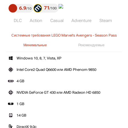
71
6.9
100
10
DLC
Action
Casual
Adventure
Steam
Системные требования LEGO Marvel's Avengers - Season Pass
Минимальные
Рекомендуемые
Windows 10, 8, 7, Vista, XP
Intel Core2 Quad Q6600 или AMD Phenom 9850
4 GB
NVIDIA GeForce GT 430 или AMD Radeon HD 6850
1 GB
14 GB
DirectX 9.0c