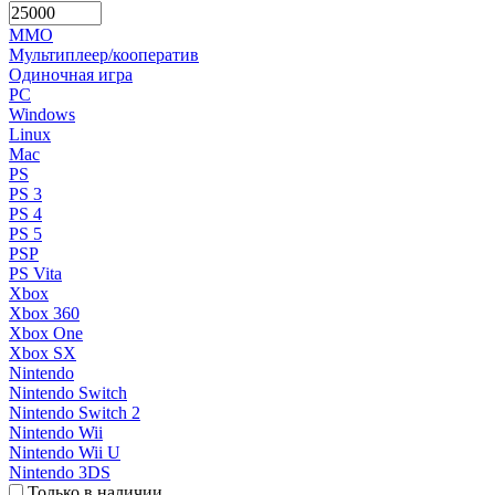
MMO
Мультиплеер/кооператив
Одиночная игра
PC
Windows
Linux
Mac
PS
PS 3
PS 4
PS 5
PSP
PS Vita
Xbox
Xbox 360
Xbox One
Xbox SX
Nintendo
Nintendo Switch
Nintendo Switch 2
Nintendo Wii
Nintendo Wii U
Nintendo 3DS
Только в наличии