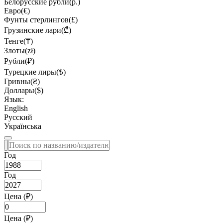
Белорусские рубли(р.)
Евро(€)
Фунты стерлингов(£)
Грузинские лари(₾)
Тенге(₸)
Злоты(zł)
Рубли(₽)
Турецкие лиры(₺)
Гривны(₴)
Доллары($)
Язык:
English
Русский
Українська
Год
Год
Цена (₽)
Цена (₽)