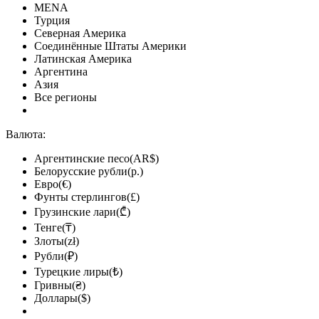
MENA
Турция
Северная Америка
Соединённые Штаты Америки
Латинская Америка
Аргентина
Азия
Все регионы
Валюта:
Аргентинские песо(AR$)
Белорусские рубли(р.)
Евро(€)
Фунты стерлингов(£)
Грузинские лари(₾)
Тенге(₸)
Злоты(zł)
Рубли(₽)
Турецкие лиры(₺)
Гривны(₴)
Доллары($)