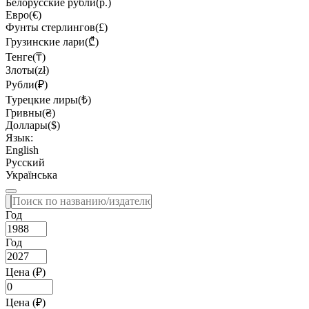
Белорусские рубли(р.)
Евро(€)
Фунты стерлингов(£)
Грузинские лари(₾)
Тенге(₸)
Злоты(zł)
Рубли(₽)
Турецкие лиры(₺)
Гривны(₴)
Доллары($)
Язык:
English
Русский
Українська
Год
Год
Цена (₽)
Цена (₽)