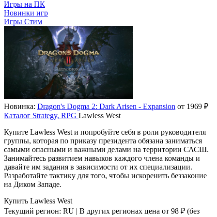
Игры на ПК
Новинки игр
Игры Стим
Новинка:
Dragon's Dogma 2: Dark Arisen - Expansion
от 1969 ₽
Каталог
Strategy, RPG
Lawless West
Купите Lawless West и попробуйте себя в роли руководителя
группы, которая по приказу президента обязана заниматься
самыми опасными и важными делами на территории САСШ.
Занимайтесь развитием навыков каждого члена команды и
давайте им задания в зависимости от их специализации.
Разработайте тактику для того, чтобы искоренить беззаконие
на Диком Западе.
Купить Lawless West
Текущий регион:
RU
| В других регионах цена
от 98 ₽
(без