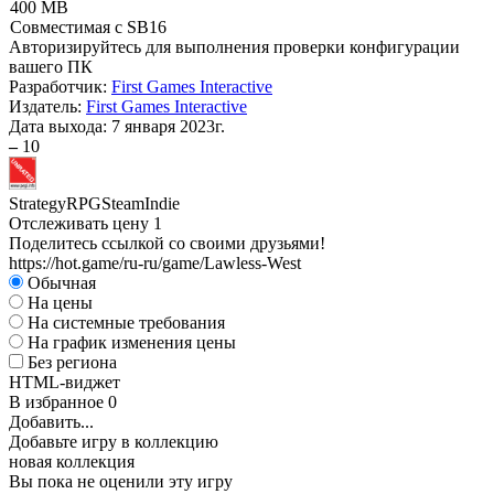
400 MB
Совместимая с SB16
Авторизируйтесь
для выполнения проверки конфигурации
вашего ПК
Разработчик:
First Games Interactive
Издатель:
First Games Interactive
Дата выхода:
7 января 2023г.
–
10
Strategy
RPG
Steam
Indie
Отслеживать цену
1
Поделитесь ссылкой со своими друзьями!
https://hot.game/ru-ru/game/Lawless-West
Обычная
На цены
На системные требования
На график изменения цены
Без региона
HTML-виджет
В избранное
0
Добавить...
Добавьте игру в коллекцию
новая коллекция
Вы пока не оценили эту игру