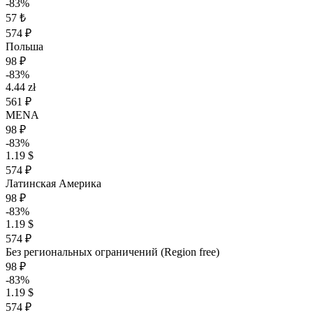
-83%
57 ₺
574 ₽
Польша
98 ₽
-83%
4.44 zł
561 ₽
MENA
98 ₽
-83%
1.19 $
574 ₽
Латинская Америка
98 ₽
-83%
1.19 $
574 ₽
Без региональных ограничений (Region free)
98 ₽
-83%
1.19 $
574 ₽