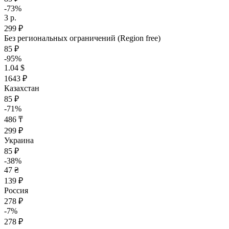
-73%
3 р.
299 ₽
Без региональных ограничений (Region free)
85 ₽
-95%
1.04 $
1643 ₽
Казахстан
85 ₽
-71%
486 ₸
299 ₽
Украина
85 ₽
-38%
47 ₴
139 ₽
Россия
278 ₽
-7%
278 ₽