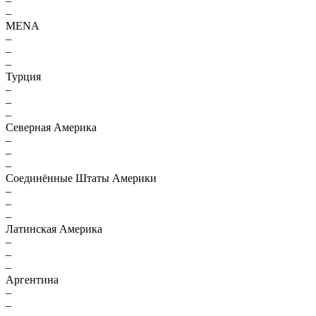
–
–
MENA
–
–
–
Турция
–
–
–
Северная Америка
–
–
–
Соединённые Штаты Америки
–
–
–
Латинская Америка
–
–
–
Аргентина
–
–