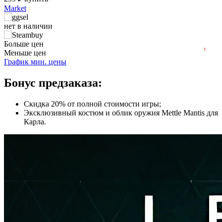
Market
200
нет в наличии
min
99
100
2022
2023
2024
2025
2026
нет в наличии
Больше цен
t
Меньше цен
нет в наличии
График мин. цены
нет в наличии
Бонус предзаказа:
нет в наличии
Скидка 20% от полной стоимости игры;
Эксклюзивный костюм и облик оружия Mettle Mantis для
нет в наличии
Карла.
нет в наличии
нет в наличии