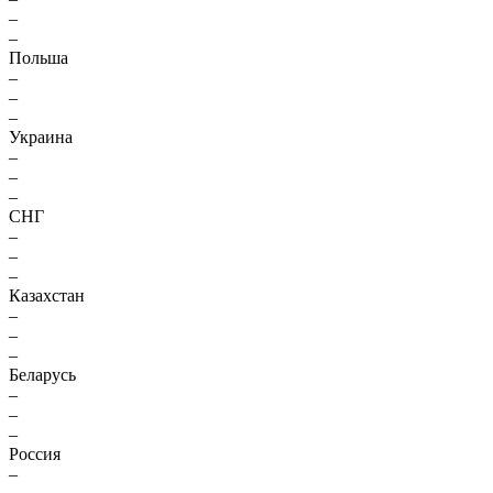
–
–
Польша
–
–
–
Украина
–
–
–
СНГ
–
–
–
Казахстан
–
–
–
Беларусь
–
–
–
Россия
–