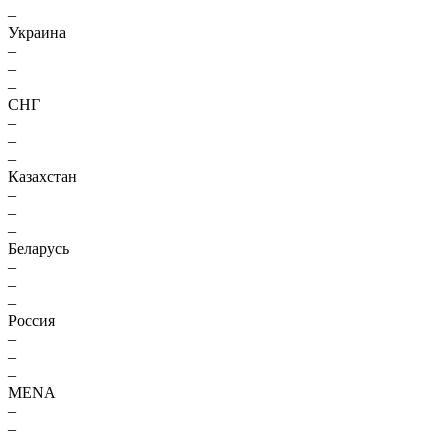
–
Украина
–
–
–
СНГ
–
–
–
Казахстан
–
–
–
Беларусь
–
–
–
Россия
–
–
–
MENA
–
–
–