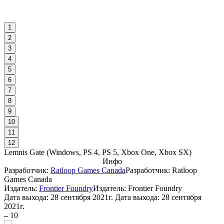
1
2
3
4
5
6
7
8
9
10
11
12
Lemnis Gate
(
Windows, PS 4, PS 5, Xbox One, Xbox SX
)
Инфо
Разработчик:
Ratloop Games Canada
Разработчик: Ratloop
Games Canada
Издатель:
Frontier Foundry
Издатель: Frontier Foundry
Дата выхода:
28 сентября 2021г.
Дата выхода: 28 сентября
2021г.
–
10