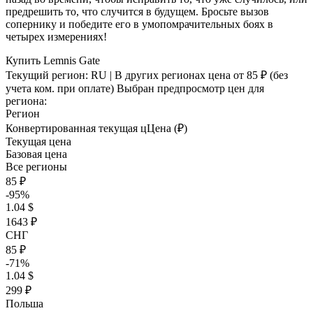
предрешить то, что случится в будущем. Бросьте вызов
сопернику и победите его в умопомрачительных боях в
четырех измерениях!
Купить Lemnis Gate
Текущий регион:
RU
| В других регионах цена
от 85 ₽
(без
учета ком. при оплате)
Выбран предпросмотр цен для
региона:
Регион
Конвертированная текущая ц
Ц
ена (₽)
Текущая цена
Базовая цена
Все регионы
85 ₽
-95%
1.04 $
1643 ₽
СНГ
85 ₽
-71%
1.04 $
299 ₽
Польша