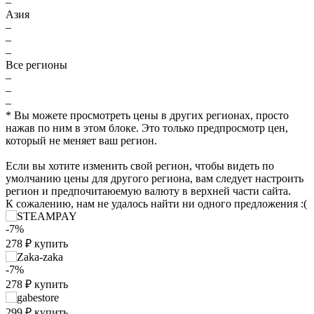
–
Азия
–
–
–
Все регионы
–
–
–
* Вы можете просмотреть цены в других регионах, просто
нажав по ним в этом блоке. Это только предпросмотр цен,
который не меняет ваш регион.
Если вы хотите изменить свой регион, чтобы видеть по
умолчанию цены для другого региона, вам следует настроить
регион и предпочитаюемую валюту в верхней части сайта.
К сожалению, нам не удалось найти ни одного предложения :(
-7%
278
₽
купить
₽
max
434
-7%
400
278
₽
купить
300
299
₽
купить