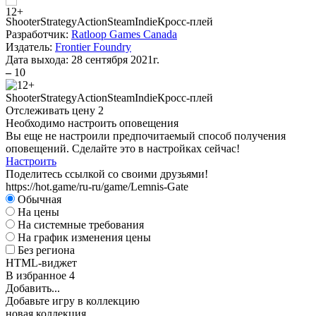
Shooter
Strategy
Action
Steam
Indie
Кросс-плей
Разработчик:
Ratloop Games Canada
Издатель:
Frontier Foundry
Дата выхода:
28 сентября 2021г.
–
10
Shooter
Strategy
Action
Steam
Indie
Кросс-плей
Отслеживать цену
2
Необходимо настроить оповещения
Вы еще не настроили предпочитаемый способ получения
оповещений. Сделайте это в настройках сейчас!
Настроить
Поделитесь ссылкой со своими друзьями!
https://hot.game/ru-ru/game/Lemnis-Gate
Обычная
На цены
На системные требования
На график изменения цены
Без региона
HTML-виджет
В избранное
4
Добавить...
Добавьте игру в коллекцию
новая коллекция