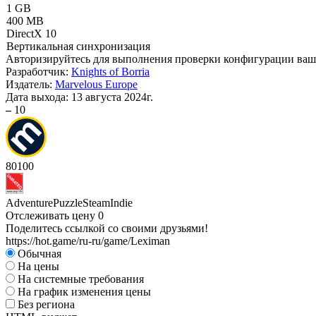
1 GB
400 MB
DirectX 10
Вертикальная синхронизация
Авторизируйтесь
для выполнения проверки конфигурации ва
Разработчик:
Knights of Borria
Издатель:
Marvelous Europe
Дата выхода:
13 августа 2024г.
–
10
80
100
Adventure
Puzzle
Steam
Indie
Отслеживать цену
0
Поделитесь ссылкой со своими друзьями!
https://hot.game/ru-ru/game/Leximan
Обычная
На цены
На системные требования
На график изменения цены
Без региона