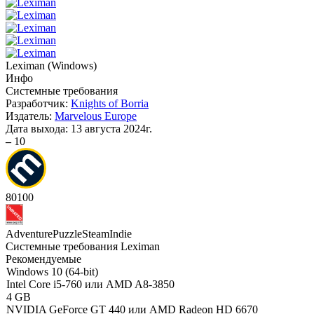
Leximan
(
Windows
)
Инфо
Системные требования
Разработчик:
Knights of Borria
Издатель:
Marvelous Europe
Дата выхода:
13 августа 2024г.
–
10
80
100
Adventure
Puzzle
Steam
Indie
Системные требования Leximan
Рекомендуемые
Windows 10 (64-bit)
Intel Core i5-760 или AMD A8-3850
4 GB
NVIDIA GeForce GT 440 или AMD Radeon HD 6670