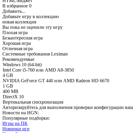
HTML-виджет
В избранное
0
Добавить...
Добавьте игру в коллекцию
новая коллекция
Вы пока не оценили эту игру
Плохая игра
Безынтересная игра
Хорошая игра
Отличная игра
Системные требования Leximan
Рекомендуемые
Windows 10 (64-bit)
Intel Core i5-760 или AMD A8-3850
4 GB
NVIDIA GeForce GT 440 или AMD Radeon HD 6670
1 GB
400 MB
DirectX 10
Вертикальная синхронизация
Авторизируйтесь
для выполнения проверки конфигурации ва
Новости на HGN:
Популярные подборки:
Игры на ПК
Новинки игр