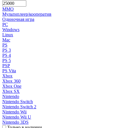
MMO
Мультиплеер/кооператив
Одиночная игра
PC
Windows
Linux
Mac
PS
PS 3
PS 4
PS 5
PSP
PS Vita
Xbox
Xbox 360
Xbox One
Xbox SX
Nintendo
Nintendo Switch
Nintendo Switch 2
Nintendo Wii
Nintendo Wii U
Nintendo 3DS
Только в наличии