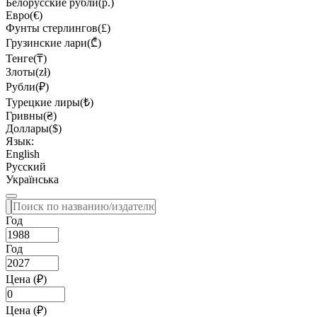
Белорусские рубли(р.)
Евро(€)
Фунты стерлингов(£)
Грузинские лари(₾)
Тенге(₸)
Злоты(zł)
Рубли(₽)
Турецкие лиры(₺)
Гривны(₴)
Доллары($)
Язык:
English
Русский
Українська
Год
Год
Цена (₽)
Цена (₽)