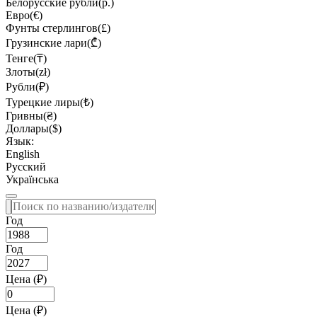
Белорусские рубли(р.)
Евро(€)
Фунты стерлингов(£)
Грузинские лари(₾)
Тенге(₸)
Злоты(zł)
Рубли(₽)
Турецкие лиры(₺)
Гривны(₴)
Доллары($)
Язык:
English
Русский
Українська
Год
Год
Цена (₽)
Цена (₽)