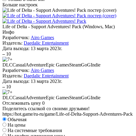
Больше настроек
Life of Delta - Support Adventures! Pack
(
Windows, Mac
)
Инфо
Разработчик:
Airo Games
Издатель:
Daedalic Entertainment
Дата выхода:
13 марта 2023г.
–
10
DLC
Casual
Adventure
Epic Games
Steam
GoG
Indie
Разработчик:
Airo Games
Издатель:
Daedalic Entertainment
Дата выхода:
13 марта 2023г.
–
10
DLC
Casual
Adventure
Epic Games
Steam
GoG
Indie
Отслеживать цену
0
Поделитесь ссылкой со своими друзьями!
https://hot.game/ru-ru/game/Life-of-Delta-Support-Adventures-Pack
Обычная
На цены
На системные требования
На график изменения цены