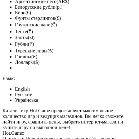
Аргентинские песо(AR$)
Белорусские рубли(р.)
Евро(€)
Фунты стерлингов(£)
Грузинские лари(₾)
Тенге(₸)
Злоты(zł)
Рубли(₽)
Турецкие лиры(₺)
Гривны(₴)
Доллары($)
Язык:
English
Русский
Українська
Каталог игр Hot.Game предоставляет максимальное
количество игр и ведущих магазинов. Вы легко сможете
найти игру, сравнить цены, выбрать интернет-магазин и
купить игру по выгодной цене!
Hot.Game:
О проекте
Пользовательское соглашение
Соглашение