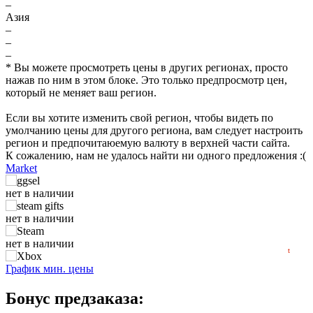
–
Азия
–
–
–
* Вы можете просмотреть цены в других регионах, просто
нажав по ним в этом блоке. Это только предпросмотр цен,
который не меняет ваш регион.
₽
Если вы хотите изменить свой регион, чтобы видеть по
умолчанию цены для другого региона, вам следует настроить
max
9789
регион и предпочитаюемую валюту в верхней части сайта.
К сожалению, нам не удалось найти ни одного предложения :(
8,000
Market
6,000
нет в наличии
min
3490
4,000
нет в наличии
04.2025
07.2025
10.2025
2026
04.2026
07.2026
нет в наличии
t
нет в наличии
График мин. цены
Бонус предзаказа: