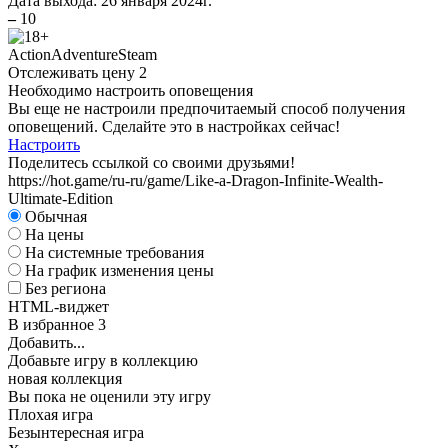
Дата выхода:
26 января 2024г.
–
10
Action
Adventure
Steam
Отслеживать цену
2
А
Необходимо настроить оповещения
Вы еще не настроили предпочитаемый способ получения
W
оповещений. Сделайте это в настройках сейчас!
Настроить
Поделитесь ссылкой со своими друзьями!
https://hot.game/ru-ru/game/Like-a-Dragon-Infinite-Wealth-
Ultimate-Edition
Обычная
На цены
На системные требования
На график изменения цены
Без региона
А
HTML-виджет
В избранное
3
Добавить...
Добавьте игру в коллекцию
новая коллекция
Вы пока не оценили эту игру
Плохая игра
Безынтересная игра