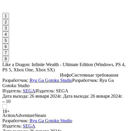
1
2
3
4
5
6
7
8
Like a Dragon: Infinite Wealth - Ultimate Edition
(
Windows, PS 4,
PS 5, Xbox One, Xbox SX
)
Инфо
Системные требования
Разработчик:
Ryu Ga Gotoku Studio
Разработчик: Ryu Ga
С
Gotoku Studio
E
Издатель:
SEGA
Издатель: SEGA
Дата выхода:
26 января 2024г.
Дата выхода: 26 января 2024г.
–
10
W
Action
Adventure
Steam
Разработчик:
Ryu Ga Gotoku Studio
Издатель:
SEGA