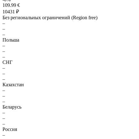
109.99 €
10431 ₽
Без региональных ограничений (Region free)
–
–
–
Польша
–
–
–
СНГ
–
–
–
Казахстан
–
–
–
Беларусь
–
–
–
Россия
–