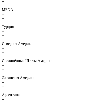
–
–
MENA
–
–
–
Турция
–
–
–
Северная Америка
–
–
–
Соединённые Штаты Америки
–
–
–
Латинская Америка
–
–
–
Аргентина
–
–