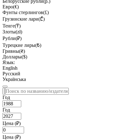
Белорусские рубли(р.)
Евро(€)
Фунты стерлингов(£)
Грузинские лари(₾)
Тенге(₸)
Злоты(zł)
Рубли(₽)
Турецкие лиры(₺)
Гривны(₴)
Доллары($)
Язык:
English
Русский
Українська
Год
Год
Цена (₽)
Цена (₽)