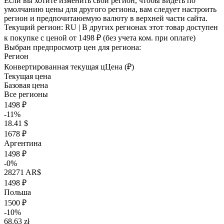
Если вы хотите изменить свой регион, чтобы видеть по
умолчанию цены для другого региона, вам следует настроить
регион и предпочитаюемую валюту в верхней части сайта.
Текущий регион:
RU
| В других регионах этот товар доступен
к покупке с ценой
от 1498 ₽
(без учета ком. при оплате)
Выбран предпросмотр цен для региона:
Регион
Конвертированная текущая ц
Ц
ена (₽)
Текущая цена
Базовая цена
Все регионы
1498 ₽
-11%
18.41 $
1678 ₽
Аргентина
1498 ₽
-0%
28271 AR$
1498 ₽
Польша
1500 ₽
-10%
68.63 zł