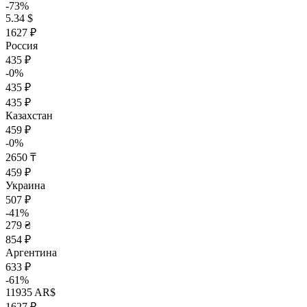
-73%
5.34 $
1627 ₽
Россия
435 ₽
-0%
435 ₽
435 ₽
Казахстан
459 ₽
-0%
2650 ₸
459 ₽
Украина
507 ₽
-41%
279 ₴
854 ₽
Аргентина
633 ₽
-61%
11935 AR$
1627 ₽