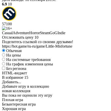
6.9
10
57
100
Casual
Adventure
Horror
Steam
GoG
Indie
Отслеживать цену
10
Поделитесь ссылкой со своими друзьями!
https://hot.game/ru-ru/game/Little-Misfortune
Обычная
На цены
На системные требования
На график изменения цены
Без региона
HTML-виджет
В избранное
15
Добавить...
Добавьте игру в коллекцию
новая коллекция
Вы пока не оценили эту игру
Плохая игра
Безынтересная игра
Хорошая игра