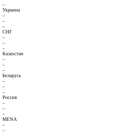
–
Украина
–
–
–
СНГ
–
–
–
Казахстан
–
–
–
Беларусь
–
–
–
Россия
–
–
–
MENA
–
–
–