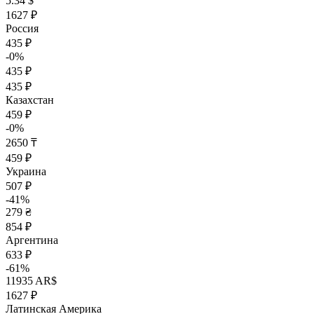
5.34 $
1627 ₽
Россия
435 ₽
-0%
435 ₽
435 ₽
Казахстан
459 ₽
-0%
2650 ₸
459 ₽
Украина
507 ₽
-41%
279 ₴
854 ₽
Аргентина
633 ₽
-61%
11935 AR$
1627 ₽
Латинская Америка