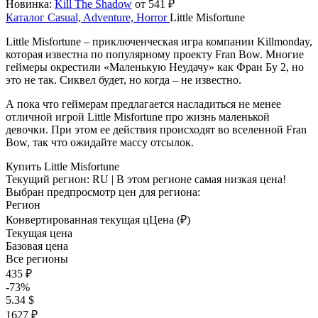
Новинка:
Kill The Shadow
от 541 ₽
Каталог
Casual, Adventure, Horror
Little Misfortune
Little Misfortune – приключенческая игра компании Killmonday,
которая известна по популярному проекту Fran Bow. Многие
геймеры окрестили «Маленькую Неудачу» как Фран Бу 2, но
это не так. Сиквел будет, но когда – не известно.
А пока что геймерам предлагается насладиться не менее
отличной игрой Little Misfortune про жизнь маленькой
девочки. При этом ее действия происходят во вселенной Fran
Bow, так что ожидайте массу отсылок.
Купить Little Misfortune
Текущий регион:
RU
| В этом регионе самая низкая цена!
Выбран предпросмотр цен для региона:
Регион
Конвертированная текущая ц
Ц
ена (₽)
Текущая цена
Базовая цена
Все регионы
435 ₽
-73%
5.34 $
1627 ₽