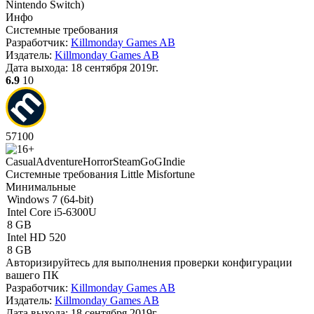
Nintendo Switch
)
Инфо
Системные требования
Разработчик:
Killmonday Games AB
Издатель:
Killmonday Games AB
Дата выхода:
18 сентября 2019г.
6.9
10
57
100
Casual
Adventure
Horror
Steam
GoG
Indie
Системные требования Little Misfortune
Минимальные
Windows 7 (64-bit)
Intel Core i5-6300U
8 GB
Intel HD 520
8 GB
Авторизируйтесь
для выполнения проверки конфигурации
вашего ПК
Разработчик:
Killmonday Games AB
Издатель:
Killmonday Games AB
Дата выхода:
18 сентября 2019г.