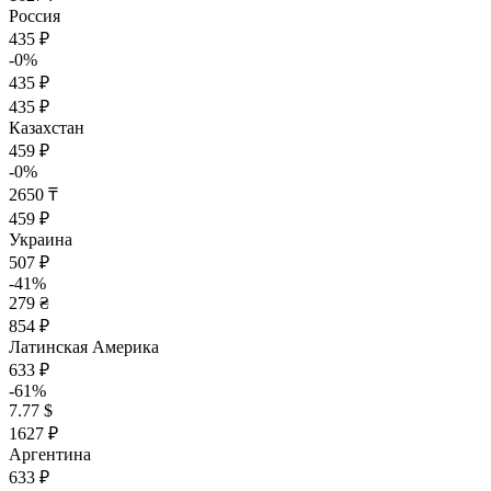
Россия
435 ₽
-0%
435 ₽
435 ₽
Казахстан
459 ₽
-0%
2650 ₸
459 ₽
Украина
507 ₽
-41%
279 ₴
854 ₽
Латинская Америка
633 ₽
-61%
7.77 $
1627 ₽
Аргентина
633 ₽