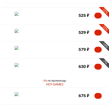
-22%
525
₽
-22%
529
₽
-14%
579
₽
-7%
630
₽
-3%
по промокоду:
HOT-GAME3
675
₽