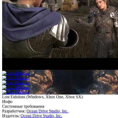
Lost Eidolons
(
Windows, Xbox One, Xbox SX
)
Инфо
Системные требования
Разработчик:
Ocean Drive Studio, Inc.
Издатель:
Ocean Drive Studio, Inc.