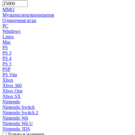
MMO
Мультиплеер/кооператив
Одиночная игра
PC
Windows
Linux
Mac
PS
PS 3
PS 4
PS 5
PSP
PS Vita
Xbox
Xbox 360
Xbox One
Xbox SX
Nintendo
Nintendo Switch
Nintendo Switch 2
Nintendo Wii
Nintendo Wii U
Nintendo 3DS
Только в наличии