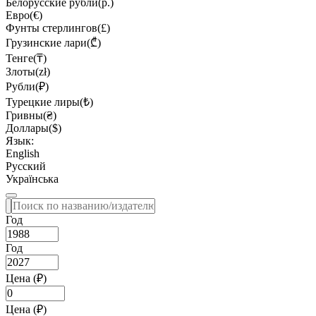
Белорусские рубли(р.)
Евро(€)
Фунты стерлингов(£)
Грузинские лари(₾)
Тенге(₸)
Злоты(zł)
Рубли(₽)
Турецкие лиры(₺)
Гривны(₴)
Доллары($)
Язык:
English
Русский
Українська
Год
Год
Цена (₽)
Цена (₽)