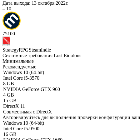
Дата выхода:
13 октября 2022г.
–
10
75
100
Strategy
RPG
Steam
Indie
Системные требования Lost Eidolons
Минимальные
Рекомендуемые
Windows 10 (64-bit)
Intel Core i5-3570
8 GB
NVIDIA GeForce GTX 960
4 GB
15 GB
DirectX 11
Совместимая с DirectX
Авторизируйтесь
для выполнения проверки конфигурации ва
Windows 10 (64-bit)
Intel Core i5-9500
16 GB
NVIDIA GeForce GTX 1660