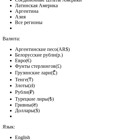
Латинская Америка
Аргентина
Азия
Все регионы
Валюта:
Аргентинские песо(AR$)
Белорусские рубли(р.)
Евро(€)
Фунты стерлингов(£)
Грузинские лари(₾)
Тенге(₸)
Злоты(zł)
Рубли(₽)
Турецкие лиры(₺)
Гривны(₴)
Доллары($)
Язык:
English