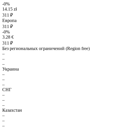
-0%
14.15 zł
311 ₽
Европа
311 ₽
-0%
3.28 €
311 ₽
Без региональных ограничений (Region free)
–
–
–
Украина
–
–
–
СНГ
–
–
–
Казахстан
–
–
–