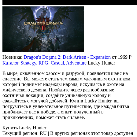
Новинка:
Dragon's Dogma 2: Dark Arisen - Expansion
от 1969 ₽
Каталог
Strategy, RPG, Casual, Adventure
Lucky Hunter
В мире, охваченном хаосом и разрухой, появляется шанс на
спасение. Вы можете стать тем самым удачливым охотником,
который поднимет надежды народа, искушаясь в охоте на
мифического демона. Пройдите через разнообразные
охотничьи локации, создайте уникальную колоду и
сражайтесь с могучей добычей. Купив Lucky Hunter, вы
погрузитесь в увлекательное путешествие, где каждая битва
приближает вас к победе, а опыт, полученный в
приключениях, поможет стать сильнее.
Купить Lucky Hunter
Текущий регион:
RU
| В других регионах этот товар доступен