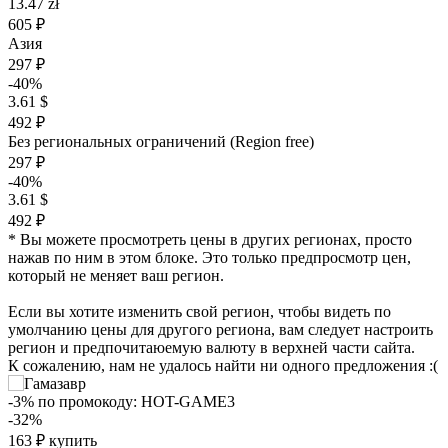
13.47 zł
605 ₽
Азия
297 ₽
-40%
3.61 $
492 ₽
Без региональных ограничений (Region free)
297 ₽
-40%
3.61 $
492 ₽
* Вы можете просмотреть цены в других регионах, просто
нажав по ним в этом блоке. Это только предпросмотр цен,
который не меняет ваш регион.
Если вы хотите изменить свой регион, чтобы видеть по
умолчанию цены для другого региона, вам следует настроить
регион и предпочитаюемую валюту в верхней части сайта.
К сожалению, нам не удалось найти ни одного предложения :(
-3%
по промокоду:
HOT-GAME3
-32%
163
₽
купить