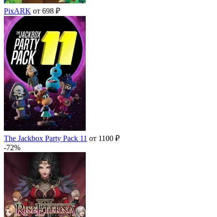
PixARK
от 698 ₽
The Jackbox Party Pack 11
от 1100 ₽
-72%