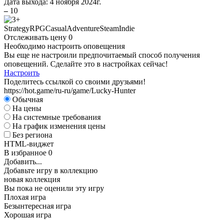
Дата выхода:
4 ноября 2024г.
–
10
Strategy
RPG
Casual
Adventure
Steam
Indie
Отслеживать цену
0
Необходимо настроить оповещения
Вы еще не настроили предпочитаемый способ получения
оповещений. Сделайте это в настройках сейчас!
Настроить
Поделитесь ссылкой со своими друзьями!
https://hot.game/ru-ru/game/Lucky-Hunter
Обычная
На цены
На системные требования
На график изменения цены
Без региона
HTML-виджет
В избранное
0
Добавить...
Добавьте игру в коллекцию
новая коллекция
Вы пока не оценили эту игру
Плохая игра
Безынтересная игра
Хорошая игра