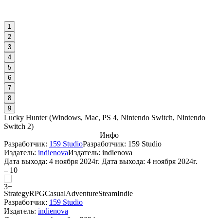
1
2
3
4
5
6
7
8
9
Lucky Hunter
(
Windows, Mac, PS 4, Nintendo Switch, Nintendo
Switch 2
)
Инфо
Разработчик:
159 Studio
Разработчик: 159 Studio
Издатель:
indienova
Издатель: indienova
Дата выхода:
4 ноября 2024г.
Дата выхода: 4 ноября 2024г.
–
10
Strategy
RPG
Casual
Adventure
Steam
Indie
Разработчик:
159 Studio
Издатель:
indienova