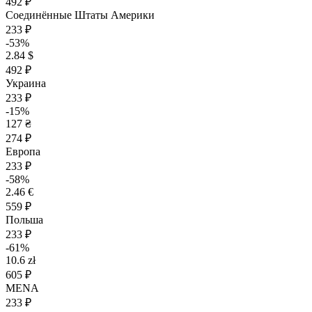
492 ₽
Соединённые Штаты Америки
233 ₽
-53%
2.84 $
492 ₽
Украина
233 ₽
-15%
127 ₴
274 ₽
Европа
233 ₽
-58%
2.46 €
559 ₽
Польша
233 ₽
-61%
10.6 zł
605 ₽
MENA
233 ₽