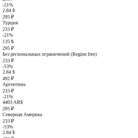
-21%
2.84 $
295 ₽
Турция
233 ₽
-21%
135 ₺
295 ₽
Без региональных ограничений (Region free)
233 ₽
-53%
2.84 $
492 ₽
Аргентина
233 ₽
-21%
4403 AR$
295 ₽
Северная Америка
233 ₽
-53%
2.84 $