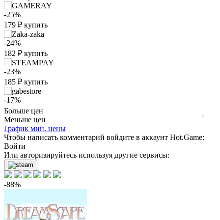
-25%
₽
179
₽
купить
max
179
180
-24%
182
₽
купить
175
170
-23%
min
163
165
185
₽
купить
160
-17%
05.2026
06.2026
07.2026
08.2026
199
₽
купить
Больше цен
t
Меньше цен
График мин. цены
Чтобы написать комментарий войдите в аккаунт
Hot.Game
:
Войти
-5%
по промокоду:
Hotgame
Или авторизируйтесь используя другие сервисы:
-5%
228
₽
купить
-88%
240
₽
купить
259
₽
купить