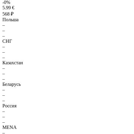
-0%
5.99 €
568 ₽
Польша
–
–
–
СНГ
–
–
–
Казахстан
–
–
–
Беларусь
–
–
–
Россия
–
–
–
MENA
–