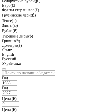
Белорусские рубли(р.)
Евро(€)
Фунты стерлингов(£)
Грузинские лари(₾)
Тенге(₸)
Злоты(zł)
Рубли(₽)
Турецкие лиры(₺)
Гривны(₴)
Доллары($)
Язык:
English
Русский
Українська
Год
Год
Цена (₽)
Цена (₽)