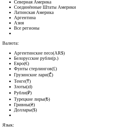
Северная Америка
Соединённые Штаты Америки
Латинская Америка
Аргентина
Азия
Все регионы
Валюта:
Аргентинские песо(AR$)
Белорусские рубли(р.)
Евро(€)
Фунты стерлингов(£)
Грузинские лари(₾)
Тенге(₸)
Злоты(zł)
Рубли(₽)
Турецкие лиры(₺)
Гривны(₴)
Доллары($)
Язык: