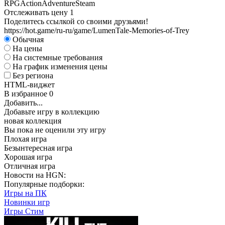
RPG
Action
Adventure
Steam
Отслеживать цену
1
Поделитесь ссылкой со своими друзьями!
https://hot.game/ru-ru/game/LumenTale-Memories-of-Trey
Обычная
На цены
На системные требования
На график изменения цены
Без региона
HTML-виджет
В избранное
0
Добавить...
Добавьте игру в коллекцию
новая коллекция
Вы пока не оценили эту игру
Плохая игра
Безынтересная игра
Хорошая игра
Отличная игра
Новости на HGN:
Популярные подборки:
Игры на ПК
Новинки игр
Игры Стим