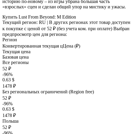
историю по-новому – из игры убрана большая часть
«взрослых» сцен и сделан общий упор на мистику и ужасы.
Купить Lust From Beyond: M Edition
Текущий регион:
RU
| В других регионах этот товар доступен
к покупке с ценой
от 52 ₽
(без учета ком. при оплате)
Выбран
предпросмотр цен для региона:
Регион
Конвертированная текущая ц
Ц
ена (₽)
Текущая цена
Базовая цена
Все регионы
52 ₽
-96%
0.63 $
1478 ₽
Без региональных ограничений (Region free)
52 ₽
-96%
0.63 $
1478 ₽
Польша
52 ₽
-96%