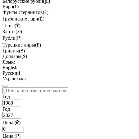
Белорусские рубли(р.)
Евро(€)
Фунты стерлингов(£)
Грузинские лари(₾)
Тенге(₸)
Злоты(zł)
Рубли(₽)
Турецкие лиры(₺)
Гривны(₴)
Доллары($)
Язык:
English
Русский
Українська
Год
Год
Цена (₽)
Цена (₽)