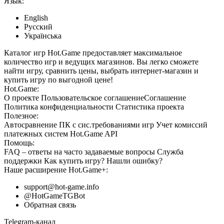
Язык:
English
Русский
Українська
Каталог игр Hot.Game предоставляет максимальное
количество игр и ведущих магазинов. Вы легко сможете
найти игру, сравнить цены, выбрать интернет-магазин и
купить игру по выгодной цене!
Hot.Game:
О проекте
Пользовательское соглашение
Соглашение
Политика конфиденциальности
Статистика
проекта
Полезное:
Автосравнение ПК с сис.требованиями игр
Учет комиссий
платежных систем
Hot.Game API
Помощь:
FAQ
– ответы на часто задаваемые вопросы
Служба
поддержки
Как купить игру?
Нашли ошибку?
Наше расширение
Hot.Game+
:
support@hot-game.info
@HotGameTGBot
Обратная связь
Telegram-канал