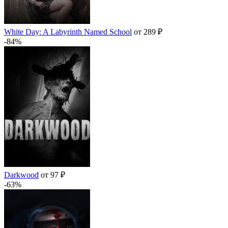
White Day: A Labyrinth Named School
от 289 ₽
-84%
Darkwood
от 97 ₽
-63%