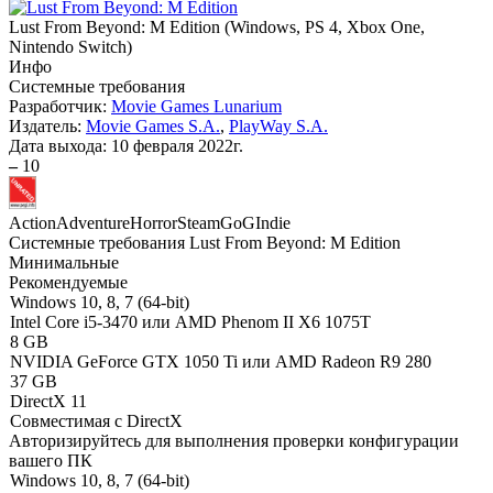
Lust From Beyond: M Edition
(
Windows, PS 4, Xbox One,
Nintendo Switch
)
Инфо
Системные требования
Разработчик:
Movie Games Lunarium
Издатель:
Movie Games S.A.
,
PlayWay S.A.
Дата выхода:
10 февраля 2022г.
–
10
Action
Adventure
Horror
Steam
GoG
Indie
Системные требования Lust From Beyond: M Edition
Минимальные
Рекомендуемые
Windows 10, 8, 7 (64-bit)
Intel Core i5-3470 или AMD Phenom II X6 1075T
8 GB
NVIDIA GeForce GTX 1050 Ti или AMD Radeon R9 280
37 GB
DirectX 11
Совместимая с DirectX
Авторизируйтесь
для выполнения проверки конфигурации
вашего ПК
Windows 10, 8, 7 (64-bit)