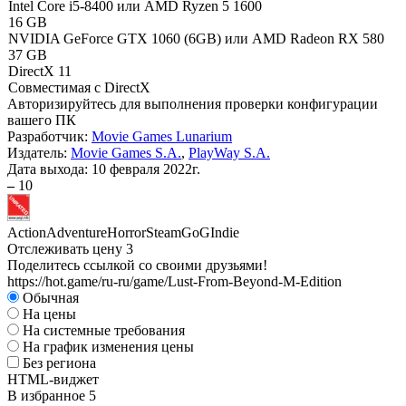
Intel Core i5-8400 или AMD Ryzen 5 1600
16 GB
NVIDIA GeForce GTX 1060 (6GB) или AMD Radeon RX 580
37 GB
DirectX 11
Совместимая с DirectX
Авторизируйтесь
для выполнения проверки конфигурации
вашего ПК
Разработчик:
Movie Games Lunarium
Издатель:
Movie Games S.A.
,
PlayWay S.A.
Дата выхода:
10 февраля 2022г.
–
10
Action
Adventure
Horror
Steam
GoG
Indie
Отслеживать цену
3
Поделитесь ссылкой со своими друзьями!
https://hot.game/ru-ru/game/Lust-From-Beyond-M-Edition
Обычная
На цены
На системные требования
На график изменения цены
Без региона
HTML-виджет
В избранное
5