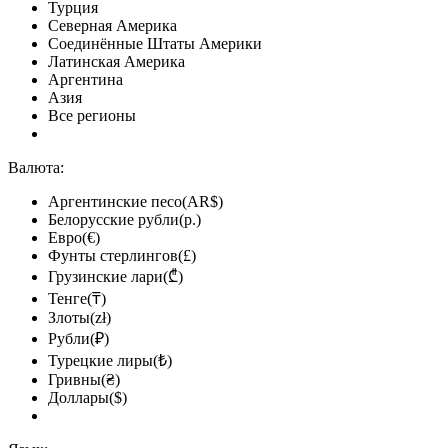
Турция
Северная Америка
Соединённые Штаты Америки
Латинская Америка
Аргентина
Азия
Все регионы
Валюта:
Аргентинские песо(AR$)
Белорусские рубли(р.)
Евро(€)
Фунты стерлингов(£)
Грузинские лари(₾)
Тенге(₸)
Злоты(zł)
Рубли(₽)
Турецкие лиры(₺)
Гривны(₴)
Доллары($)