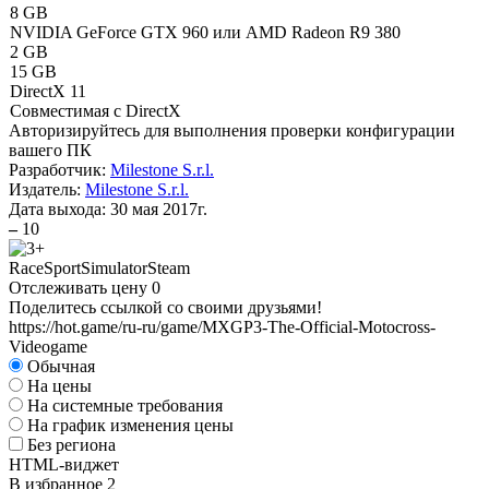
8 GB
NVIDIA GeForce GTX 960 или AMD Radeon R9 380
2 GB
15 GB
DirectX 11
Совместимая с DirectX
Авторизируйтесь
для выполнения проверки конфигурации
вашего ПК
Разработчик:
Milestone S.r.l.
Издатель:
Milestone S.r.l.
Дата выхода:
30 мая 2017г.
–
10
Race
Sport
Simulator
Steam
Отслеживать цену
0
Поделитесь ссылкой со своими друзьями!
https://hot.game/ru-ru/game/MXGP3-The-Official-Motocross-
Videogame
Обычная
На цены
На системные требования
На график изменения цены
Без региона
HTML-виджет
В избранное
2