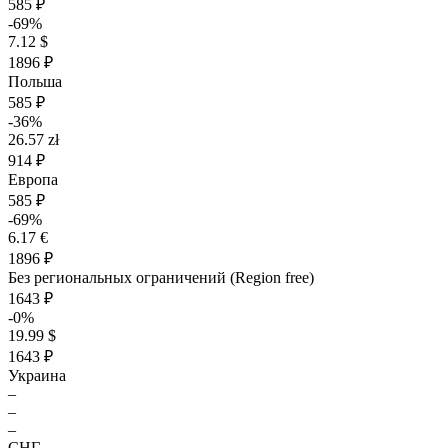
585 ₽
-69%
7.12 $
1896 ₽
Польша
585 ₽
-36%
26.57 zł
914 ₽
Европа
585 ₽
-69%
6.17 €
1896 ₽
Без региональных ограничений (Region free)
1643 ₽
-0%
19.99 $
1643 ₽
Украина
–
–
–
СНГ