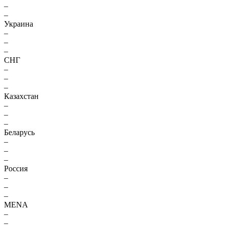
–
–
Украина
–
–
–
СНГ
–
–
–
Казахстан
–
–
–
Беларусь
–
–
–
Россия
–
–
–
MENA
–
–