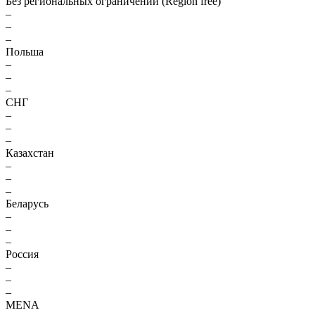
Без региональных ограничений (Region free)
–
–
–
Польша
–
–
–
СНГ
–
–
–
Казахстан
–
–
–
Беларусь
–
–
–
Россия
–
–
–
MENA