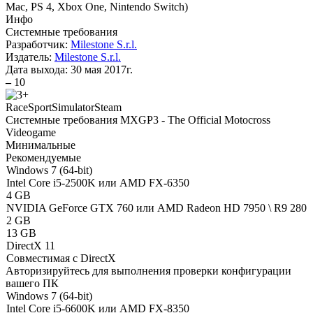
Mac, PS 4, Xbox One, Nintendo Switch
)
Инфо
Системные требования
Разработчик:
Milestone S.r.l.
Издатель:
Milestone S.r.l.
Дата выхода:
30 мая 2017г.
–
10
Race
Sport
Simulator
Steam
Системные требования MXGP3 - The Official Motocross
Videogame
Минимальные
Рекомендуемые
Windows 7 (64-bit)
Intel Core i5-2500K или AMD FX-6350
4 GB
NVIDIA GeForce GTX 760 или AMD Radeon HD 7950 \ R9 280
2 GB
13 GB
DirectX 11
Совместимая с DirectX
Авторизируйтесь
для выполнения проверки конфигурации
вашего ПК
Windows 7 (64-bit)
Intel Core i5-6600K или AMD FX-8350