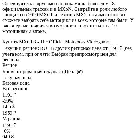
Соревнуйтесь с другими гонщиками на более чем 18
официальных трассах и в MXoN. Сыграйте в роли любого
гонщика из 2016 MXGP и сезонов MX2, помимо этого вы
сможете выбрать себе мотоцикл из всех, которые там были. У
вас впервые появится возможность прокатиться на 10
мотоциклах 2-stroke.
Купить MXGP3 - The Official Motocross Videogame
Текущий регион:
RU
| В других регионах цена
от 1191 ₽
(без
учета ком. при оплате)
Выбран предпросмотр цен для
региона:
Регион
Конвертированная текущая ц
Ц
ена (₽)
Текущая цена
Базовая цена
Все регионы
1191 ₽
-39%
14.5 $
1959 ₽
Украина
1191 ₽
-0%
649 ₴