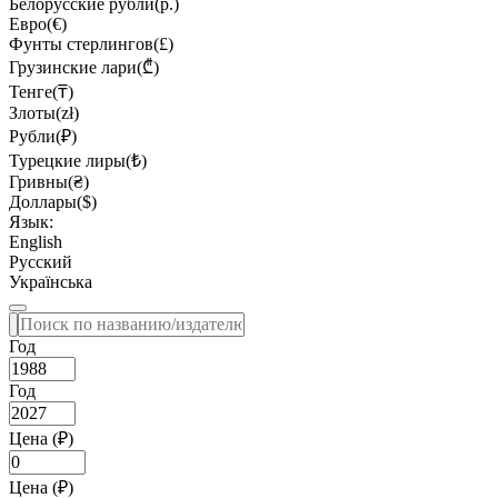
Белорусские рубли(р.)
Евро(€)
Фунты стерлингов(£)
Грузинские лари(₾)
Тенге(₸)
Злоты(zł)
Рубли(₽)
Турецкие лиры(₺)
Гривны(₴)
Доллары($)
Язык:
English
Русский
Українська
Год
Год
Цена (₽)
Цена (₽)