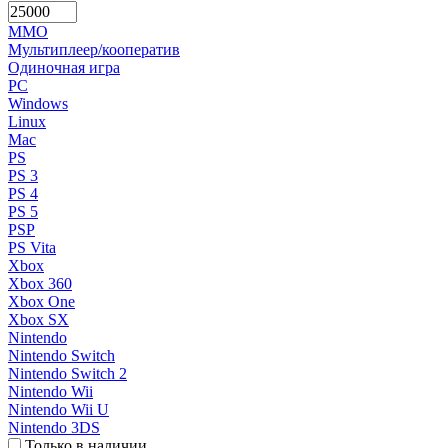
MMO
Мультиплеер/кооператив
Одиночная игра
PC
Windows
Linux
Mac
PS
PS 3
PS 4
PS 5
PSP
PS Vita
Xbox
Xbox 360
Xbox One
Xbox SX
Nintendo
Nintendo Switch
Nintendo Switch 2
Nintendo Wii
Nintendo Wii U
Nintendo 3DS
Только в наличии