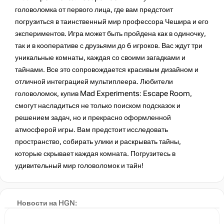
головоломка от первого лица, где вам предстоит
погрузиться в таинственный мир профессора Чешира и его
экспериментов. Игра может быть пройдена как в одиночку,
так и в кооперативе с друзьями до 6 игроков. Вас ждут три
уникальные комнаты, каждая со своими загадками и
тайнами. Все это сопровождается красивым дизайном и
отличной интеграцией мультиплеера. Любители
головоломок, купив Mad Experiments: Escape Room,
смогут насладиться не только поиском подсказок и
решением задач, но и прекрасно оформленной
атмосферой игры. Вам предстоит исследовать
пространство, собирать улики и раскрывать тайны,
которые скрывает каждая комната. Погрузитесь в
удивительный мир головоломок и тайн!​​​​
Take-Two ожидает прорыв облачного гейминга через три
года
Новости на HGN: