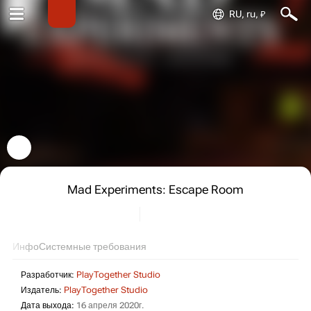
RU, ru, ₽
Mad Experiments: Escape Room
Инфо
Системные требования
Разработчик:
PlayTogether Studio
Издатель:
PlayTogether Studio
Дата выхода:
16 апреля 2020г.