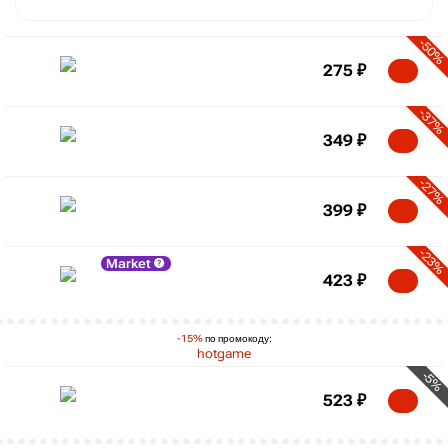
-50%
275
₽
-37%
349
₽
-27%
399
₽
-23%
Market
423
₽
-15%
по промокоду:
hotgame
-5%
523
₽