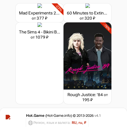
-23%
Mad Experiments 2: Escape Room
60 Minutes to Extinction: Escape Room
от 377 ₽
от 320 ₽
-76%
The Sims 4 - Bikini Bottom Bundle
от 1079 ₽
Rough Justice: '84
от
195 ₽
Hot.Game
(Hot-Game.info) © 2013-2026
v4.1
Регион, язык и валюта:
RU, ru, ₽