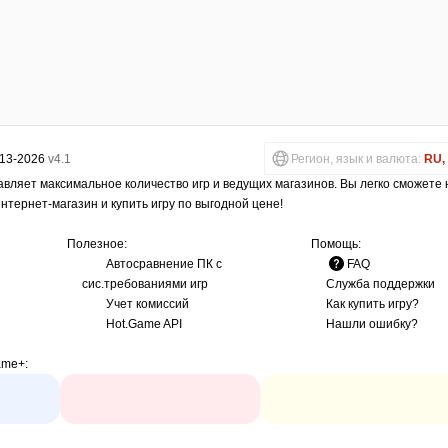
013-2026
v4.1
Регион, язык и валюта:
RU, 
авляет максимальное количество игр и ведущих магазинов. Вы легко сможете
интернет-магазин и купить игру по выгодной цене!
Полезное:
Помощь:
Автосравнение ПК с
FAQ
сис.требованиями игр
Служба поддержки
Учет комиссий
Как купить игру?
Hot.Game API
Нашли ошибку?
ame+
: