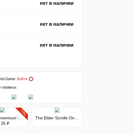
нет в наличии
нет в наличии
нет в наличии
Hot.Game
:
Войти
е сервисы:
-70%
The Metronomicon - Chiptune Challenge Pack 2
The Elder Scrolls Online: Summerset - Digital Collector's Edition Upgrade
 25 ₽