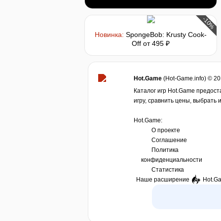
-10%
Новинка:
SpongeBob: Krusty Cook-
Off
от 495 ₽
Hot.Game
(Hot-Game.info) © 2
Каталог игр Hot.Game предост
игру, сравнить цены, выбрать 
Hot.Game:
О проекте
Соглашение
Политика
конфиденциальности
Статистика
Наше расширение
Hot.G