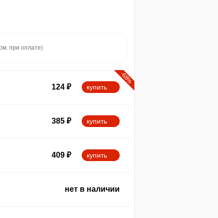
ом. при оплате)
-68%
124
₽
купить
385
₽
купить
409
₽
купить
нет в наличии