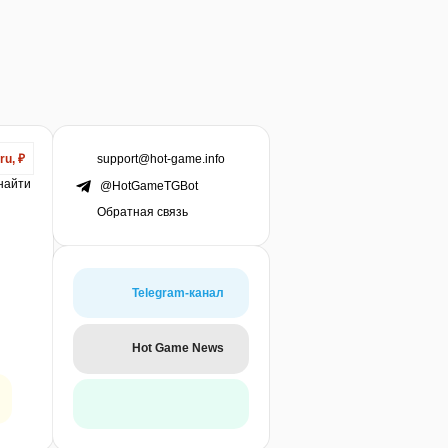
support@hot-game.info
ru, ₽
 найти
@HotGameTGBot
Обратная связь
Telegram-канал
Hot Game News