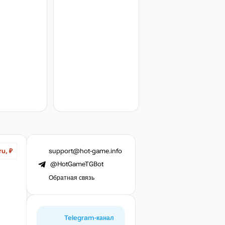
support@hot-game.info
ru, ₽
@HotGameTGBot
Обратная связь
Telegram-канал