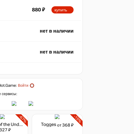
880
₽
купить
нет в наличии
нет в наличии
Hot.Game
:
Войти
е сервисы:
-67%
-15%
Empires of the Undergrowth
Togges
от 368 ₽
 327 ₽