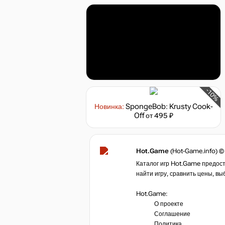
-10%
Новинка:
SpongeBob: Krusty Cook-
Off
от 495 ₽
Hot.Game
(Hot-Game.info) ©
Каталог игр Hot.Game предост
найти игру, сравнить цены, вы
Hot.Game:
О проекте
Соглашение
Политика