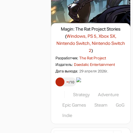
Magin: The Rat Project Stories
(
Windows, PS 5, Xbox SX,
Nintendo Switch, Nintendo Switch
2
)
Разработчик:
The Rat Project
Издатель:
Daedalic Entertainment
Дата выхода:
29 апреля 2026г.
–
10
Strategy
Adventure
Epic Games
Steam
GoG
Indie