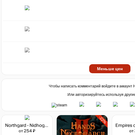
Меньше цен
Чтобы написать комментарий войдите в аккаунт
Или авторизируйтесь используя други
-22%
Northgard - Nidhogg, Clan of the Dragon
от 254 ₽
от