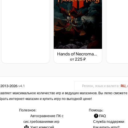
Hands of Necromancy II
от 225 ₽
 2013-2026
v4.1
Регион, язык и валюта:
RU, 
авляет максимальное количество игр и ведущих магазинов. Вы легко сможете
брать интернет-магазин и купить игру по выгодной цене!
Полезное:
Помощь:
Автосравнение ПК с
FAQ
сис.требованиями игр
Служба поддержки
Учет комиссий
Как купить игру?