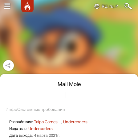
RU, ru, ₽
Mail Mole
Инфо
Системные требования
Разработчик:
Talpa Games
,
Undercoders
Издатель:
Undercoders
Дата выхода:
4 марта 2021г.