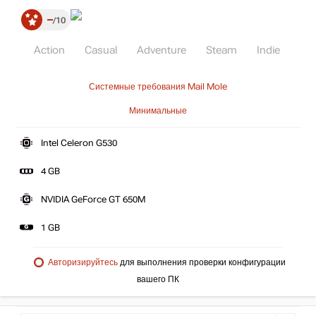
–
10
Action
Casual
Adventure
Steam
Indie
Системные требования Mail Mole
Минимальные
Intel Celeron G530
4 GB
NVIDIA GeForce GT 650M
1 GB
Авторизируйтесь
для выполнения проверки конфигурации
вашего ПК