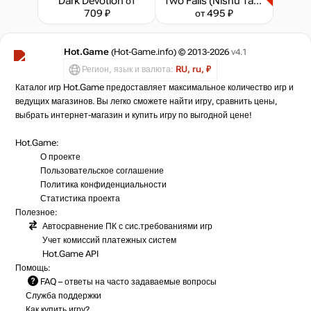
Dark Devotion
от
Two Falls (Nishu Takuatshina)
709 ₽
от 495 ₽
Hot.Game
(Hot-Game.info) © 2013-2026
v4.1
Регион, язык и валюта:
RU, ru, ₽
Каталог игр Hot.Game предоставляет максимальное количество игр и
ведущих магазинов. Вы легко сможете найти игру, сравнить цены,
выбрать интернет-магазин и купить игру по выгодной цене!
Hot.Game:
О проекте
Пользовательское соглашение
Политика конфиденциальности
Статистика
проекта
Полезное:
Автосравнение ПК с сис.требованиями игр
Учет комиссий
платежных систем
Hot.Game API
Помощь:
FAQ
– ответы на часто задаваемые вопросы
Служба поддержки
Как купить игру?