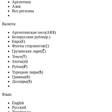
Аргентина
Азия
Все регионы
Валюта:
Аргентинские песо(AR$)
Белорусские рубли(р.)
Евро(€)
Фунты стерлингов(£)
Грузинские лари(₾)
Тенге(₸)
Злоты(zł)
Рубли(₽)
Турецкие лиры(₺)
Гривны(₴)
Доллары($)
Язык:
English
Русский
Українська