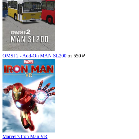
OMSI 2 - Add-On MAN SL200
от 550 ₽
Marvel’s Iron Man VR