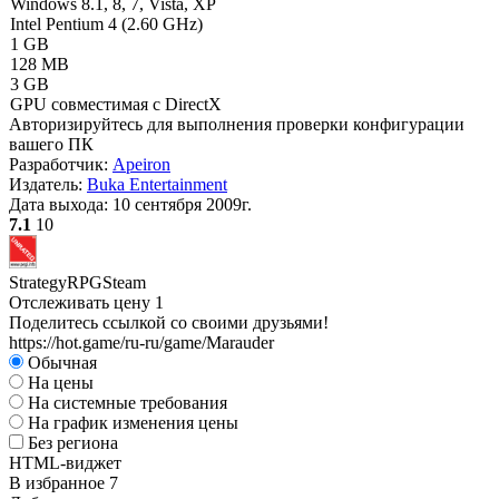
Windows 8.1, 8, 7, Vista, XP
Intel Pentium 4 (2.60 GHz)
1 GB
128 MB
3 GB
GPU совместимая с DirectX
Авторизируйтесь
для выполнения проверки конфигурации
вашего ПК
Разработчик:
Apeiron
Издатель:
Buka Entertainment
Дата выхода:
10 сентября 2009г.
7.1
10
Strategy
RPG
Steam
Отслеживать цену
1
Поделитесь ссылкой со своими друзьями!
https://hot.game/ru-ru/game/Marauder
Обычная
На цены
На системные требования
На график изменения цены
Без региона
HTML-виджет
В избранное
7