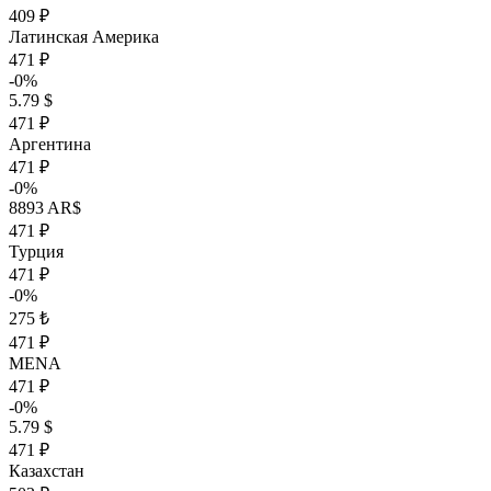
409 ₽
Латинская Америка
471 ₽
-0%
5.79 $
471 ₽
Аргентина
471 ₽
-0%
8893 AR$
471 ₽
Турция
471 ₽
-0%
275 ₺
471 ₽
MENA
471 ₽
-0%
5.79 $
471 ₽
Казахстан