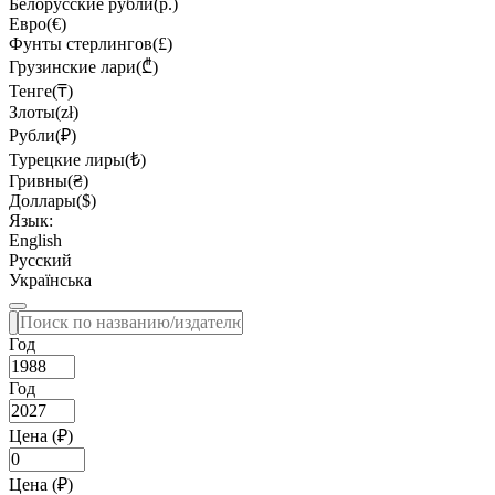
Белорусские рубли(р.)
Евро(€)
Фунты стерлингов(£)
Грузинские лари(₾)
Тенге(₸)
Злоты(zł)
Рубли(₽)
Турецкие лиры(₺)
Гривны(₴)
Доллары($)
Язык:
English
Русский
Українська
Год
Год
Цена (₽)
Цена (₽)