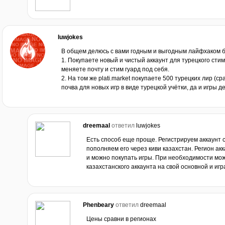
luwjokes
В общем делюсь с вами годным и выгодным лайфхаком б
1. Покупаете новый и чистый аккаунт для турецкого стима
меняете почту и стим гуард под себя.
2. На том же plati.market покупаете 500 турецких лир (ср
почва для новых игр в виде турецкой учётки, да и игры 
dreemaal
ответил
luwjokes
Есть способ еще проще. Регистрируем аккаунт с
пополняем его через киви казахстан. Регион ак
и можно покупать игры. При необходимости мо
казахстанского аккаунта на свой основной и игра
Phenbeary
ответил
dreemaal
Цены сравни в регионах