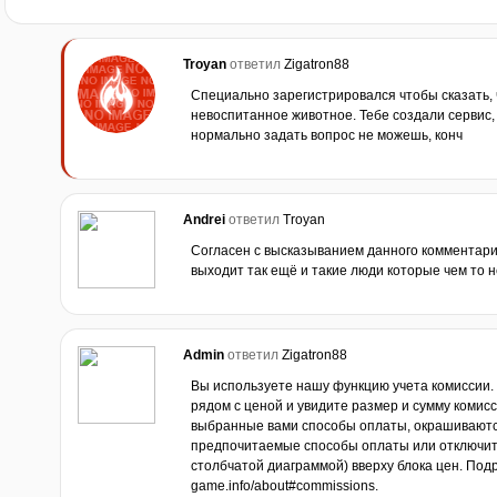
Troyan
ответил
Zigatron88
Специально зарегистрировался чтобы сказать,
невоспитанное животное. Тебе создали сервис, 
нормально задать вопрос не можешь, конч
Andrei
ответил
Troyan
Согласен с высказыванием данного комментария
выходит так ещё и такие люди которые чем то 
Admin
ответил
Zigatron88
Вы используете нашу функцию учета комиссии.
рядом с ценой и увидите размер и сумму комис
выбранные вами способы оплаты, окрашиваются
предпочитаемые способы оплаты или отключить
столбчатой диаграммой) вверху блока цен. Подро
game.info/about#commissions.