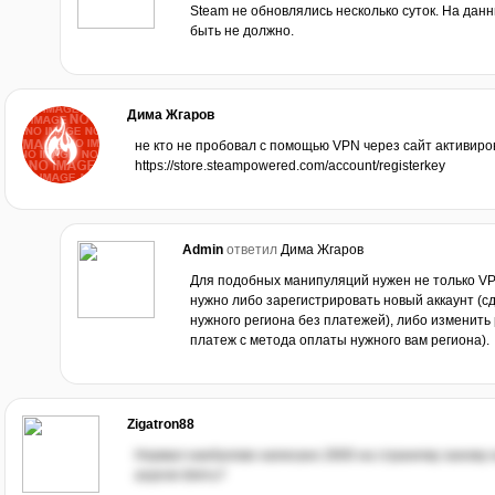
Steam не обновлялись несколько суток. На дан
быть не должно.
Дима Жгаров
не кто не пробовал с помощью VPN через сайт активиро
https://store.steampowered.com/account/registerkey
Admin
ответил
Дима Жгаров
Для подобных манипуляций нужен не только VPN
нужно либо зарегистрировать новый аккаунт (с
нужного региона без платежей), либо изменить 
платеж с метода оплаты нужного вам региона).
Zigatron88
Нормал наебалово написано 2600 на страничку захожу н
ахуели блять?