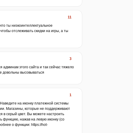
11
 что ты низкоинтеллектуальное
чтобы отслеживать скидки на игры, а ты
3
 админам этого сайта и так сейчас тяжело
не довольны высовываться
1
 Наведите на иконку платежной системы
сии. Магазины, которые не поддерживают
 в серый цвет. Вы можете настроить
 функцию, нажав на левую иконку (со
бнее о функции: https://hot-