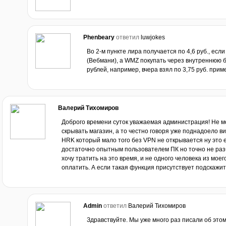
Phenbeary
ответил
luwjokes
Во 2-м пункте лира получается по 4,6 руб., есл
(Вебмани), а WMZ покупать через внутреннюю б
рублей, например, вчера взял по 3,75 руб. прим
Валерий Тихомиров
Доброго времени суток уважаемая администрация! Не м
скрывать магазин, а то честно говоря уже поднадоело вид
HRK который мало того без VPN не открывается ну это 
достаточно опытным пользователем ПК но точно не разб
хочу тратить на это время, и не одного человека из мое
оплатить. А если такая функция присутствует подскажит
Admin
ответил
Валерий Тихомиров
Здравствуйте. Мы уже много раз писали об это