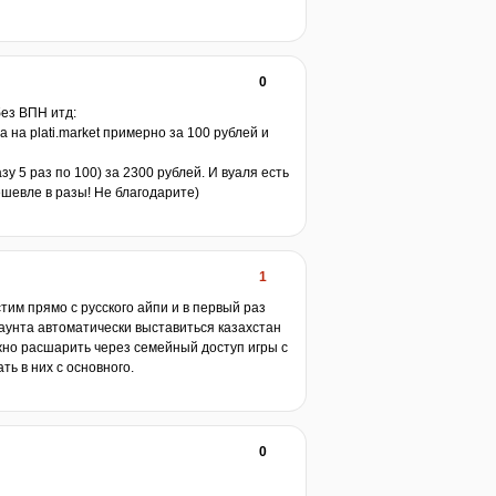
0
ез ВПН итд:
 на plati.market примерно за 100 рублей и
азу 5 раз по 100) за 2300 рублей. И вуаля есть
дешевле в разы! Не благодарите)
1
тим прямо с русского айпи и в первый раз
каунта автоматически выставиться казахстан
жно расшарить через семейный доступ игры с
ть в них с основного.
0