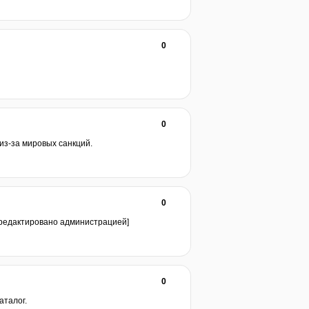
0
0
из-за мировых санкций.
0
отредактировано администрацией]
0
аталог.