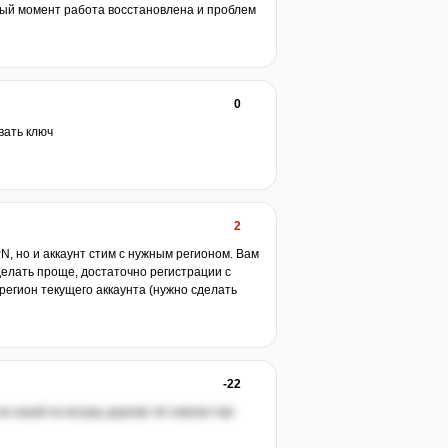
ный момент работа восстановлена и проблем
0
вать ключ
2
, но и аккаунт стим с нужным регионом. Вам
делать проще, достаточно регистрации с
регион текущего аккаунта (нужно сделать
-22
а нахуй на косарь дороже чё совсем там