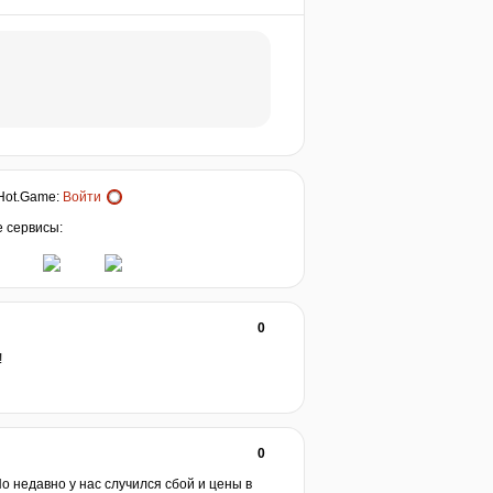
Hot.Game
:
Войти
е сервисы:
0
!
0
о недавно у нас случился сбой и цены в