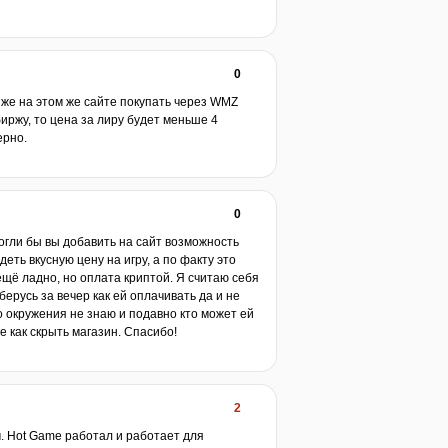
0
и же на этом же сайте покупать через WMZ
иржу, то цена за лиру будет меньше 4
ерно.
0
огли бы вы добавить на сайт возможность
еть вкусную цену на игру, а по факту это
ещё ладно, но оплата криптой. Я считаю себя
ерусь за вечер как ей оплачивать да и не
го окружения не знаю и подавно кто может ей
е как скрыть магазин. Спасибо!
2
м. Hot Game работал и работает для