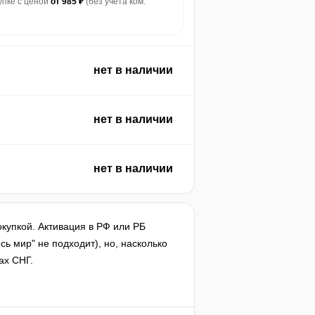
купке с ценой
от 985 ₽
(без учета ком.
нет в наличии
нет в наличии
нет в наличии
окупкой. Активация в РФ или РБ
сь мир" не подходит), но, насколько
ах СНГ.