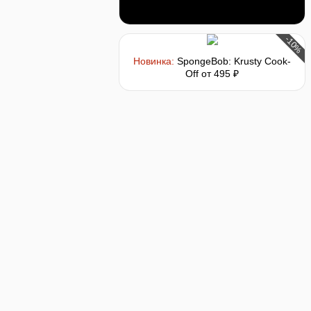
-10%
Новинка:
SpongeBob: Krusty Cook-
Off
от 495 ₽