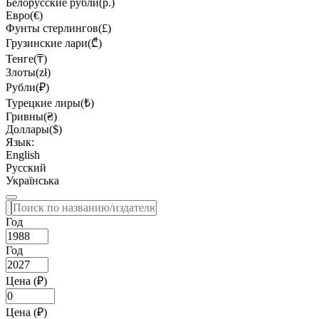
Белорусские рубли(р.)
Евро(€)
Фунты стерлингов(£)
Грузинские лари(₾)
Тенге(₸)
Злоты(zł)
Рубли(₽)
Турецкие лиры(₺)
Гривны(₴)
Доллары($)
Язык:
English
Русский
Українська
Год
Год
Цена (₽)
Цена (₽)