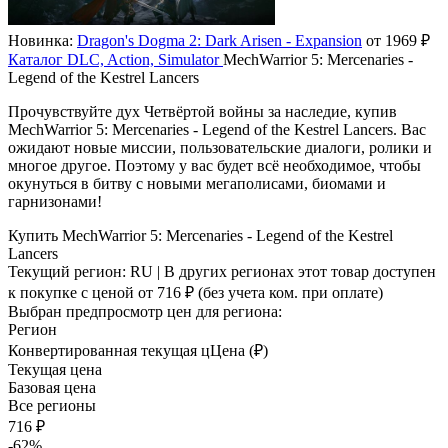
Новинка:
Dragon's Dogma 2: Dark Arisen - Expansion
от 1969 ₽
Каталог
DLC, Action, Simulator
MechWarrior 5: Mercenaries -
Legend of the Kestrel Lancers
Прочувствуйте дух Четвёртой войны за наследие, купив
MechWarrior 5: Mercenaries - Legend of the Kestrel Lancers. Вас
ожидают новые миссии, пользовательские диалоги, ролики и
многое другое. Поэтому у вас будет всё необходимое, чтобы
окунуться в битву с новыми мегаполисами, биомами и
гарнизонами!
Купить MechWarrior 5: Mercenaries - Legend of the Kestrel
Lancers
Текущий регион:
RU
| В других регионах этот товар доступен
к покупке с ценой
от 716 ₽
(без учета ком. при оплате)
Выбран предпросмотр цен для региона:
Регион
Конвертированная текущая ц
Ц
ена (₽)
Текущая цена
Базовая цена
Все регионы
716 ₽
-62%