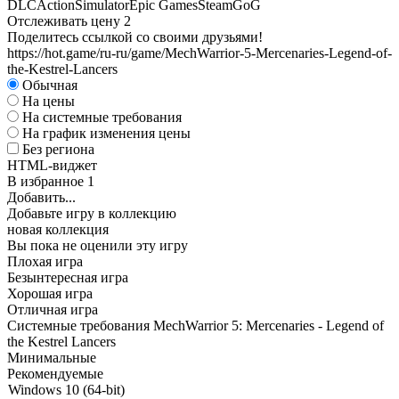
DLC
Action
Simulator
Epic Games
Steam
GoG
Отслеживать цену
2
Поделитесь ссылкой со своими друзьями!
https://hot.game/ru-ru/game/MechWarrior-5-Mercenaries-Legend-of-
the-Kestrel-Lancers
Обычная
На цены
На системные требования
На график изменения цены
Без региона
HTML-виджет
В избранное
1
Добавить...
Добавьте игру в коллекцию
новая коллекция
Вы пока не оценили эту игру
Плохая игра
Безынтересная игра
Хорошая игра
Отличная игра
Системные требования MechWarrior 5: Mercenaries - Legend of
the Kestrel Lancers
Минимальные
Рекомендуемые
Windows 10 (64-bit)