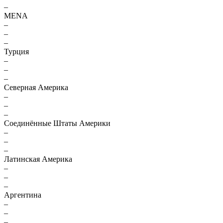
–
MENA
–
–
–
Турция
–
–
–
Северная Америка
–
–
–
Соединённые Штаты Америки
–
–
–
Латинская Америка
–
–
–
Аргентина
–
–
–