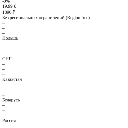
-0%
19.99 €
1896 ₽
Без региональных ограничений (Region free)
–
–
–
Польша
–
–
–
СНГ
–
–
–
Казахстан
–
–
–
Беларусь
–
–
–
Россия
–