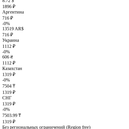
8.72 $
1896 ₽
Аргентина
716 ₽
-0%
13519 AR$
716 ₽
Украина
1112 ₽
-0%
606 ₴
1112 ₽
Казахстан
1319 ₽
-0%
7504 ₸
1319 ₽
СНГ
1319 ₽
-0%
7503.99 ₸
1319 ₽
Без региональных ограничений (Region free)