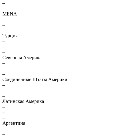
–
–
MENA
–
–
–
Турция
–
–
–
Северная Америка
–
–
–
Соединённые Штаты Америки
–
–
–
Латинская Америка
–
–
–
Аргентина
–
–