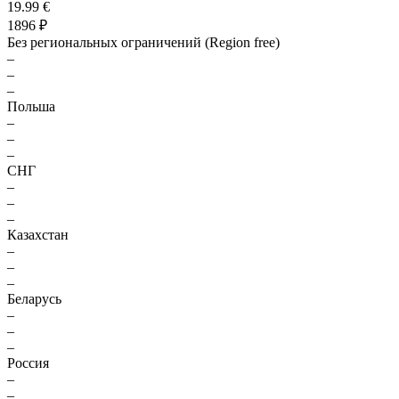
19.99 €
1896 ₽
Без региональных ограничений (Region free)
–
–
–
Польша
–
–
–
СНГ
–
–
–
Казахстан
–
–
–
Беларусь
–
–
–
Россия
–
–