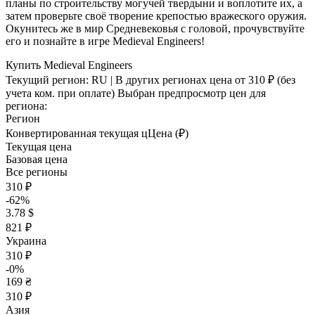
планы по строительству могучей твердыни и воплотите их, а
затем проверьте своё творение крепостью вражеского оружия.
Окунитесь же в мир Средневековья с головой, прочувствуйте
его и познайте в игре Medieval Engineers!
Купить Medieval Engineers
Текущий регион:
RU
| В других регионах цена
от 310 ₽
(без
учета ком. при оплате)
Выбран предпросмотр цен для
региона:
Регион
Конвертированная текущая ц
Ц
ена (₽)
Текущая цена
Базовая цена
Все регионы
310 ₽
-62%
3.78 $
821 ₽
Украина
310 ₽
-0%
169 ₴
310 ₽
Азия