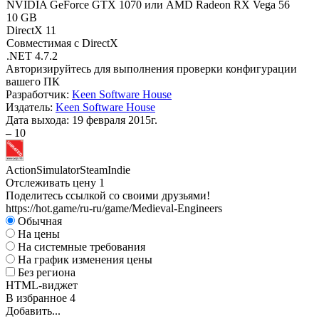
NVIDIA GeForce GTX 1070 или AMD Radeon RX Vega 56
10 GB
DirectX 11
Совместимая с DirectX
.NET 4.7.2
Авторизируйтесь
для выполнения проверки конфигурации
вашего ПК
Разработчик:
Keen Software House
Издатель:
Keen Software House
Дата выхода:
19 февраля 2015г.
–
10
Action
Simulator
Steam
Indie
Отслеживать цену
1
Поделитесь ссылкой со своими друзьями!
https://hot.game/ru-ru/game/Medieval-Engineers
Обычная
На цены
На системные требования
На график изменения цены
Без региона
HTML-виджет
В избранное
4
Добавить...