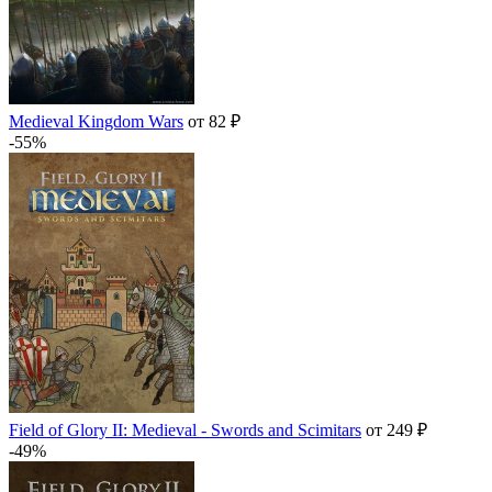
Medieval Kingdom Wars
от 82 ₽
-55%
Field of Glory II: Medieval - Swords and Scimitars
от 249 ₽
-49%