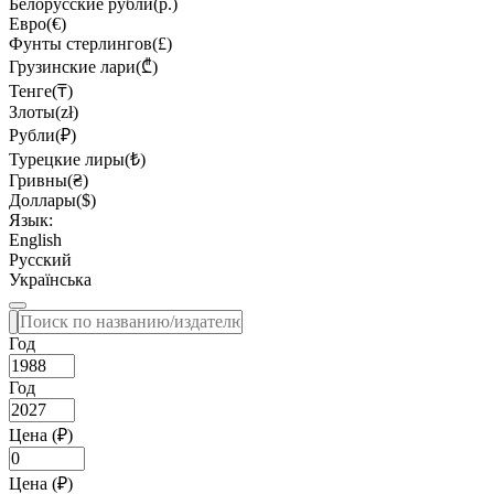
Белорусские рубли(р.)
Евро(€)
Фунты стерлингов(£)
Грузинские лари(₾)
Тенге(₸)
Злоты(zł)
Рубли(₽)
Турецкие лиры(₺)
Гривны(₴)
Доллары($)
Язык:
English
Русский
Українська
Год
Год
Цена (₽)
Цена (₽)