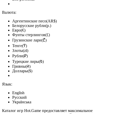
Валюта:
Аргентинские песо(AR$)
Белорусские рубли(р.)
Евро(€)
Фунты стерлингов(£)
Грузинские лари(₾)
Тенге(₸)
Злоты(zł)
Рубли(₽)
Турецкие лиры(₺)
Гривны(₴)
Доллары($)
Язык:
English
Русский
Українська
Каталог игр Hot.Game предоставляет максимальное