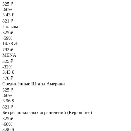
325 ₽
-60%
3.43 €
821 ₽
Польша
325 ₽
-59%
14.78 zł
792 ₽
MENA
325 ₽
-32%
3.43 €
476 ₽
Соединённые Штаты Америки
325 ₽
-60%
3.96 $
821 ₽
Без региональных ограничений (Region free)
325 ₽
-60%
3.96 $