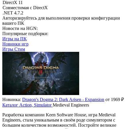
DirectX 11
Совместимая с DirectX
.NET 4.7.2
Авторизируйтесь
для выполнения проверки конфигурации
вашего ПК
Новости на HGN:
Популярные подборки:
Игры на ПК
Новинки игр
Игры Стим
Новинка:
Dragon's Dogma 2: Dark Arisen - Expansion
от 1969 ₽
Каталог
Action, Simulator
Medieval Engineers
Разработка компании Keen Software House, игра Medieval
Engineers, стала уникальным в своём роде симулятором с
большим количеством возможностей. Постройте великие