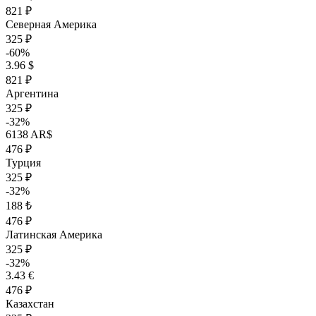
821 ₽
Северная Америка
325 ₽
-60%
3.96 $
821 ₽
Аргентина
325 ₽
-32%
6138 AR$
476 ₽
Турция
325 ₽
-32%
188 ₺
476 ₽
Латинская Америка
325 ₽
-32%
3.43 €
476 ₽
Казахстан